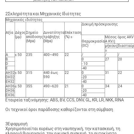
2Σκληρότητα και Μηχανικές Ιδιότητες
Μηχανικές ιδιότητες
Δοκιμή πρόσκρουσης
Αξία
Δάχος
Σημείο
Δυνατότητα
Επέκταση
(μμ)
απόδοσης
τράβηξης
(%) ≤
Μέσος όρος AKV
(Mpa)
(Mpa)
Θερμοκρασία
Α KV/j
(0C)
μήκους
διασταύ
≥
Α
≤ 50
235
400~490
22
/
/
/
Β
0
27
20
D
- 10
Ε
-40
AH32
≤ 50
315
440 έως
22
0
31
22
590
DH32
-20
EH32
-40
AH36
≤ 50
355
490~620
21
0
34
24
DH36
-20
EH36
-40
Εταιρεία ταξινόμησης: ABS, BV, CCS, DNV, GL, KR, LR, NKK, RINA
Οι τεχνικοί όροι παράδοσης καθορίζονται στη σύμβαση
3Εφαρμογή
Χρησιμοποιείται ευρέως στη ναυπηγική, την κατασκευή, τη
ελαφριά βιομηχανία, την οικιακή συσκευή, το αυτοκίνητο.