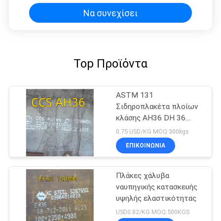
Να συνεχίσει
Top Προϊόντα
ASTM 131
Σιδηροπλακέτα πλοίων
κλάσης AH36 DH 36
EH36 EH40 9144mmL X
0.75 USD/KG MOQ:300kgs
2438mmW X 20mmT
ΕΠΙΚΟΙΝΩΝΙΑ
Πλάκες χάλυβα
ναυπηγικής κατασκευής
υψηλής ελαστικότητας
USD0.82/KG MOQ:500KGS