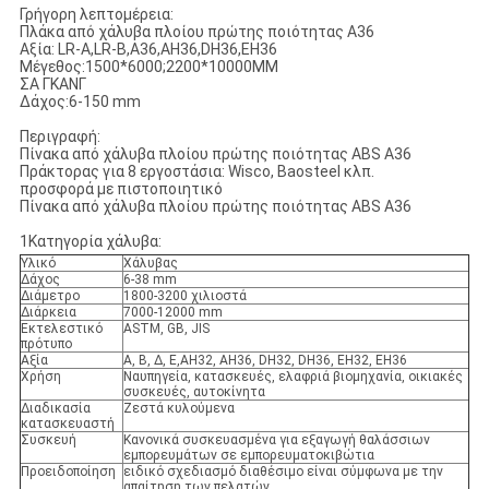
Γρήγορη λεπτομέρεια:
Πλάκα από χάλυβα πλοίου πρώτης ποιότητας Α36
Αξία: LR-A,LR-B,A36,AH36,DH36,EH36
Μέγεθος:1500*6000;2200*10000MM
ΣΑ ΓΚΑΝΓ
Δάχος:6-150 mm
Περιγραφή:
Πίνακα από χάλυβα πλοίου πρώτης ποιότητας ABS A36
Πράκτορας για 8 εργοστάσια: Wisco, Baosteel κλπ.
προσφορά με πιστοποιητικό
Πίνακα από χάλυβα πλοίου πρώτης ποιότητας ABS A36
1Κατηγορία χάλυβα:
Υλικό
Χάλυβας
Δάχος
6-38 mm
Διάμετρο
1800-3200 χιλιοστά
Διάρκεια
7000-12000 mm
Εκτελεστικό
ASTM, GB, JIS
πρότυπο
Αξία
Α, Β, Δ, Ε,AH32, AH36, DH32, DH36, EH32, EH36
Χρήση
Ναυπηγεία, κατασκευές, ελαφριά βιομηχανία, οικιακές
συσκευές, αυτοκίνητα
Διαδικασία
Ζεστά κυλούμενα
κατασκευαστή
Συσκευή
Κανονικά συσκευασμένα για εξαγωγή θαλάσσιων
εμπορευμάτων σε εμπορευματοκιβώτια
Προειδοποίηση
ειδικό σχεδιασμό διαθέσιμο είναι σύμφωνα με την
απαίτηση των πελατών