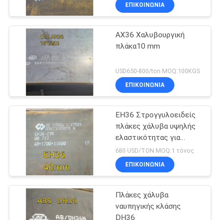
ΕΠΙΚΟΙΝΩΝΙΑ
ΑΧ36 Χαλυβουργική
πλάκα10 mm
USD650-800/ton MOQ:100KGS
ΕΠΙΚΟΙΝΩΝΙΑ
EH36 Στρογγυλοειδείς
πλάκες χάλυβα υψηλής
ελαστικότητας για
ναυπηγική βιομηχανία
680 USD/TON MOQ:1 τόνος
ΕΠΙΚΟΙΝΩΝΙΑ
Πλάκες χάλυβα
ναυπηγικής κλάσης
DH36