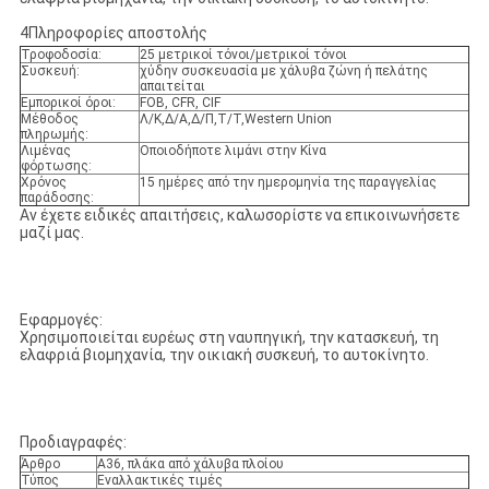
4Πληροφορίες αποστολής
Τροφοδοσία:
25 μετρικοί τόνοι/μετρικοί τόνοι
Συσκευή:
χύδην συσκευασία με χάλυβα ζώνη ή πελάτης
απαιτείται
Εμπορικοί όροι:
FOB, CFR, CIF
Μέθοδος
Λ/Κ,Δ/Α,Δ/Π,Τ/Τ,Western Union
πληρωμής:
Λιμένας
Οποιοδήποτε λιμάνι στην Κίνα
φόρτωσης:
Χρόνος
15 ημέρες από την ημερομηνία της παραγγελίας
παράδοσης:
Αν έχετε ειδικές απαιτήσεις, καλωσορίστε να επικοινωνήσετε
μαζί μας.
Εφαρμογές:
Χρησιμοποιείται ευρέως στη ναυπηγική, την κατασκευή, τη
ελαφριά βιομηχανία, την οικιακή συσκευή, το αυτοκίνητο.
Προδιαγραφές:
Άρθρο
Α36, πλάκα από χάλυβα πλοίου
Τύπος
Εναλλακτικές τιμές