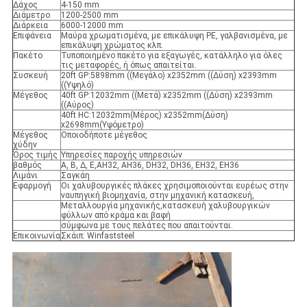
Δάχος
4-150 mm
Διάμετρο
1200-2500 mm
Διάρκεια
6000-12000 mm
Επιφάνεια
Μαύρα χρωματισμένα, με επικάλυψη PE, γαλβανισμένα, με
επικάλυψη χρώματος κλπ.
Πακέτο
Τυποποιημένο πακέτο για εξαγωγές, κατάλληλο για όλες
τις μεταφορές, ή όπως απαιτείται.
Συσκευή
20ft GP:5898mm ((Μεγάλο) x2352mm ((Δύση) x2393mm
((Υψηλό)
Μέγεθος
40ft GP:12032mm ((Μετά) x2352mm ((Δύση) x2393mm
((Αύρος)
40ft HC:12032mm(Μέρος) x2352mm(Δύση)
x2698mm(Υψόμετρο)
Μέγεθος
Οποιοδήποτε μέγεθος
χύδην
Όρος τιμής
Υπηρεσίες παροχής υπηρεσιών
βαθμός
Α, Β, Δ, Ε,AH32, AH36, DH32, DH36, EH32, EH36
Λιμάνι
Σαγκάη
Εφαρμογή
Οι χαλυβουργικές πλάκες χρησιμοποιούνται ευρέως στην
ναυπηγική βιομηχανία, στην μηχανική κατασκευή,
Μεταλλουργία μηχανικής,κατασκευή χαλυβουργικών
φύλλων από κράμα και βαφή
σύμφωνα με τους πελάτες που απαιτούνται.
Επικοινωνία
Σκάιπ: Winfaststeel