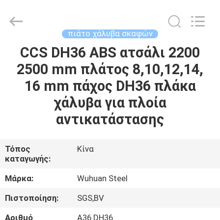
MITTEL
STEEL
INDUSTRIAL
LIMITED.
All
πιάτο χάλυβα σκαφών
Rights
Reserved.
CCS DH36 ABS ατσάλι 2200
ΣΠΊΤΙ
2500 mm πλάτος 8,10,12,14,
ΠΡΟΪΌΝΤΑ
16 mm πάχος DH36 πλάκα
χάλυβα για πλοία
ΠΕΡΊΠΟΥ
αντικατάστασης
ΕΜΕΊΣ
Τόπος
Κίνα
καταγωγής:
ΓΎΡΟΣ
ΕΡΓΟΣΤΑΣΊΩΝ
Μάρκα:
Wuhuan Steel
Πιστοποίηση:
SGS,BV
ΠΟΙΟΤΙΚΌΣ
Αριθμό
Α36 DH36