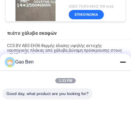
USD0.75/KG MOQ:100 κιλά
ΕΠΙΚΟΙΝΩΝΙΑ
πιάτο χάλυβα σκαφών
CCS BV ABS EH36 θερμής έλασης υψηλής αντοχής
ναυπηγικής πλάκας από χάλυβα Δύναμη πρόσκρουσης στους
-40 °C με βαφή κατά της σκουριάς
Gao Ben
LR CCS BV ABS AH36 DH36 EH36 Θερμοσυσκευασμένη
σκαφική πλάκα από χάλυβα για υπεράκτιες πλατφόρμες
1:33 PM
Πλάκα πλοίου ABS LR CCS κλάση AH36 Μέγεθος 2000 x 8000
mm Δύψος 10 mm Ναυτική μηχανική
Good day, what product are you looking for?
Λαϊκή κατηγορία
Όλα
Ανοξείδωτη 
Πλάκες Από 
Λαμαρίνα
Ανοξείδωτο Χάλυβα