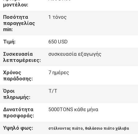
ΈΛΕΓΧΟΣ
μοντέλου:
Ποσότητα
1 τόνος
ΜΑΣ
παραγγελίας
min:
ΕΛΆΤΕ
Τιμή:
650 USD
ΣΕ
ΕΠΑΦΉ
Συσκευασία
συσκευασία εξαγωγής
λεπτομέρειες:
ΜΕ
Χρόνος
7 ημέρες
παράδοσης:
ΕΙΔΉΣΕΙΣ
Όροι
T/T
πληρωμής:
ΠΕΡΙΠΤΏΣΕΙΣ
Δυνατότητα
5000TONS κάθε μήνα
προσφοράς:
COMPANY
Υψηλό φως:
,
στέλνοντας πιάτο
θαλάσσιο πιάτο χάλυβα
NEWS