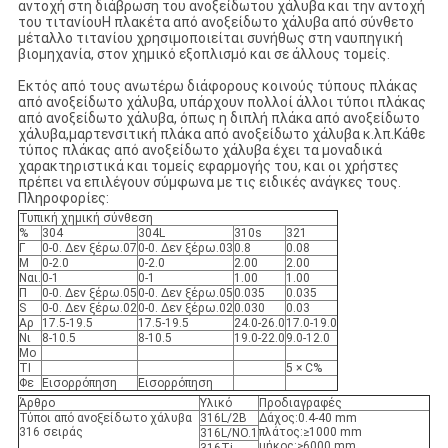
αντοχή στη διάβρωση του ανοξείδωτου χάλυβα και την αντοχή
του τιτανίουΗ πλακέτα από ανοξείδωτο χάλυβα από σύνθετο
μέταλλο τιτανίου χρησιμοποιείται συνήθως στη ναυπηγική
βιομηχανία, στον χημικό εξοπλισμό και σε άλλους τομείς.
Εκτός από τους ανωτέρω διάφορους κοινούς τύπους πλάκας
από ανοξείδωτο χάλυβα, υπάρχουν πολλοί άλλοι τύποι πλάκας
από ανοξείδωτο χάλυβα, όπως η διπλή πλάκα από ανοξείδωτο
χάλυβα,μαρτενσιτική πλάκα από ανοξείδωτο χάλυβα κ.λπ.Κάθε
τύπος πλάκας από ανοξείδωτο χάλυβα έχει τα μοναδικά
χαρακτηριστικά και τομείς εφαρμογής του, και οι χρήστες
πρέπει να επιλέγουν σύμφωνα με τις ειδικές ανάγκες τους.
Πληροφορίες:
Τυπική χημική σύνθεση
%
304
304L
310s
321
Γ
0-0. Δεν ξέρω.07
0-0. Δεν ξέρω.03
0.8
0.08
Μ
0-2.0
0-2.0
2.00
2.00
Ναι.
0-1
0-1
1.00
1.00
Π
0-0. Δεν ξέρω.05
0-0. Δεν ξέρω.05
0.035
0.035
S
0-0. Δεν ξέρω.02
0-0. Δεν ξέρω.02
0.030
0.03
Αρ
17.5-19.5
17.5-19.5
24.0-26.0
17.0-19.0
Νι
8-10.5
8-10.5
19.0-22.0
9.0-12.0
Μo
ΤΙ
5 × C%
Φε
Εισορρόπηση
Εισορρόπηση
Άρθρο
Υλικό
Προδιαγραφές
Τύποι από ανοξείδωτο χάλυβα
316L/2B
Δάχος:0.4-40 mm
316 σειράς
πλάτος:≥1000 mm
316L/ΝΟ.1
μήκος:≥6000 mm