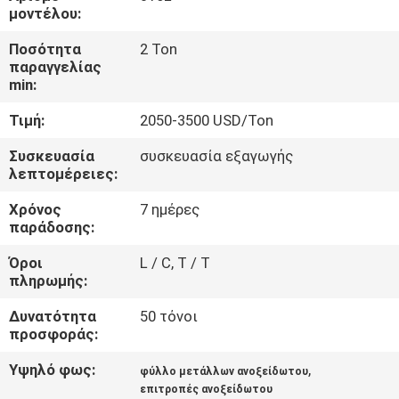
ΈΛΕΓΧΟΣ
μοντέλου:
Ποσότητα
2 Ton
ΜΑΣ
παραγγελίας
min:
ΕΛΆΤΕ
Τιμή:
2050-3500 USD/Ton
ΣΕ
ΕΠΑΦΉ
Συσκευασία
συσκευασία εξαγωγής
λεπτομέρειες:
ΜΕ
Χρόνος
7 ημέρες
παράδοσης:
ΕΙΔΉΣΕΙΣ
Όροι
L / C, T / T
πληρωμής:
ΠΕΡΙΠΤΏΣΕΙΣ
Δυνατότητα
50 τόνοι
προσφοράς:
COMPANY
Υψηλό φως:
,
φύλλο μετάλλων ανοξείδωτου
NEWS
επιτροπές ανοξείδωτου