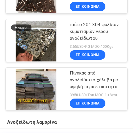
ανοξείδωτο
ΕΠΙΚΟΙΝΩΝΙΑ
πιάτο 201 304 φύλλων
κυματισμών νερού
ανοξείδωτου
1220x2440mm 0.8mm
3.65USD/KG MOQ:100Kgs
ΕΠΙΚΟΙΝΩΝΙΑ
Πίνακας από
ανοξείδωτο χάλυβα με
υψηλή περιεκτικότητα
σε άνθρακα
3950 USD/Ton MOQ:1 τόνοι
ΕΠΙΚΟΙΝΩΝΙΑ
Ανοξείδωτη λαμαρίνα