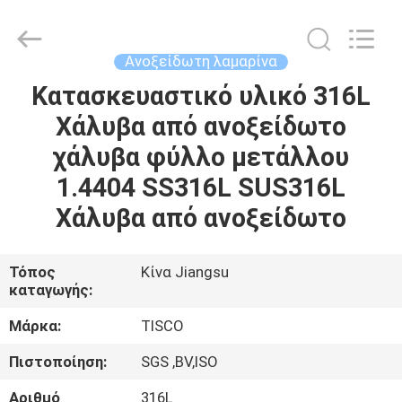
MITTEL
STEEL
INDUSTRIAL
LIMITED.
All
Ανοξείδωτη λαμαρίνα
Rights
Reserved.
Κατασκευαστικό υλικό 316L
ΣΠΊΤΙ
Χάλυβα από ανοξείδωτο
ΠΡΟΪΌΝΤΑ
χάλυβα φύλλο μετάλλου
1.4404 SS316L SUS316L
ΠΕΡΊΠΟΥ
Χάλυβα από ανοξείδωτο
ΕΜΕΊΣ
Τόπος
Κίνα Jiangsu
καταγωγής:
ΓΎΡΟΣ
ΕΡΓΟΣΤΑΣΊΩΝ
Μάρκα:
TISCO
Πιστοποίηση:
SGS ,BV,ISO
ΠΟΙΟΤΙΚΌΣ
Αριθμό
316L