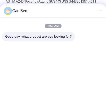
ASTM A240 Ψυχρής έλασης SUS443 UNS S44330 DIN1.4611
X2CrTi21 Φύλλο από ανοξείδωτο χάλυβα 1,2*1220mm
Gao Ben
ASTM A240 AISI 309S X12CrNi23-13 Ψυχρής Κύλισης
Ανοξείδωτο Φύλλο 1.5*1219*2438MM Επιφάνεια 2B
2:50 AM
ASTM AISI 309S S30908 / EN 1.4833 Ψυχρής έλασης
ανοξείδωτο φύλλο 2.5*1000*2000MM
Good day, what product are you looking for?
Λαϊκή κατηγορία
Όλα
Ανοξείδωτη 
Πλάκες Από 
Λαμαρίνα
Ανοξείδωτο Χάλυβα
Πηνία Από 
Επίπεδη Γραμμής 
Ανοξείδωτο Χάλυβα
Από Ανοξείδωτο 
Χάλυβα
Από Ανοξείδωτο 
Κράμα Hastelloy
Χάλυβα Γύρου Της 
Γραμμής
Από Ανοξείδωτο 
Χάλυβα Γύρου Της 