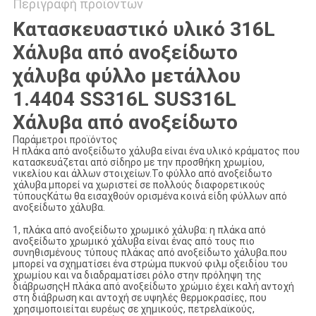
Περιγραφή προϊόντων
Κατασκευαστικό υλικό 316L
Χάλυβα από ανοξείδωτο
χάλυβα φύλλο μετάλλου
1.4404 SS316L SUS316L
Χάλυβα από ανοξείδωτο
Παράμετροι προϊόντος
Η πλάκα από ανοξείδωτο χάλυβα είναι ένα υλικό κράματος που
κατασκευάζεται από σίδηρο με την προσθήκη χρωμίου,
νικελίου και άλλων στοιχείων.Το φύλλο από ανοξείδωτο
χάλυβα μπορεί να χωριστεί σε πολλούς διαφορετικούς
τύπουςΚάτω θα εισαχθούν ορισμένα κοινά είδη φύλλων από
ανοξείδωτο χάλυβα.
1, πλάκα από ανοξείδωτο χρωμικό χάλυβα: η πλάκα από
ανοξείδωτο χρωμικό χάλυβα είναι ένας από τους πιο
συνηθισμένους τύπους πλάκας από ανοξείδωτο χάλυβα.που
μπορεί να σχηματίσει ένα στρώμα πυκνού φιλμ οξειδίου του
χρωμίου και να διαδραματίσει ρόλο στην πρόληψη της
διάβρωσηςΗ πλάκα από ανοξείδωτο χρώμιο έχει καλή αντοχή
στη διάβρωση και αντοχή σε υψηλές θερμοκρασίες, που
χρησιμοποιείται ευρέως σε χημικούς, πετρελαϊκούς,