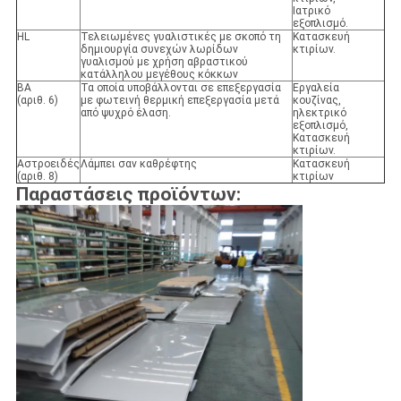
Ιατρικό
εξοπλισμό.
HL
Τελειωμένες γυαλιστικές με σκοπό τη
Κατασκευή
δημιουργία συνεχών λωρίδων
κτιρίων.
γυαλισμού με χρήση αβραστικού
κατάλληλου μεγέθους κόκκων
ΒΑ
Τα οποία υποβάλλονται σε επεξεργασία
Εργαλεία
(αριθ. 6)
με φωτεινή θερμική επεξεργασία μετά
κουζίνας,
από ψυχρό έλαση.
ηλεκτρικό
εξοπλισμό,
Κατασκευή
κτιρίων.
Αστροειδές
Λάμπει σαν καθρέφτης
Κατασκευή
(αριθ. 8)
κτιρίων
Παραστάσεις προϊόντων: