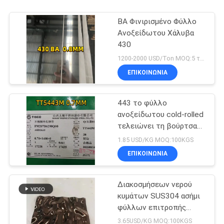
BA Φινιρισμένο Φύλλο
Ανοξείδωτου Χάλυβα
430
1200-2000 USD/Ton MOQ:5 τόνο
ΕΠΙΚΟΙΝΩΝΙΑ
443 το φύλλο
ανοξείδωτου cold-rolled
τελειώνει τη βούρτσα
SUS443 τελειώνει το
1.85 USD/KG MOQ:100KGS
φύλλο Inox
ΕΠΙΚΟΙΝΩΝΙΑ
Διακοσμήσεων νερού
κυμάτων SUS304 ασήμι
φύλλων επιτροπής
χάλυβα που γυαλίζεται
3.65USD/KG MOQ:100KGS