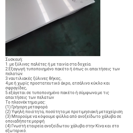
Συσκευή:
1. με ξύλινες παλέτες ή με ταινία στα δοχεία.
2.Εξαγωγή τυποποιημένο πακέτο ή όπως οι απαιτήσεις των
πελατών.
3.ναυτιλιακές ξύλινες θήκες,
4.με ή χωρίς προστατευτικό άκρο, ατσάλινο κύκλο και
σφραγίδες,
5.εξάγεται σε τυποποιημένο πακέτο ή σύμφωνα με τις
απαιτήσεις των πελατών
Το πλεονέκτημα μας:
(1) Γρήγορη μεταφορά
(2) Υψηλή ποιότητα, ποσότητα με προτιμησιακή μεταχείριση
(3) Μπορούμε να κόψουμε φύλλα από ανοξείδωτο χάλυβα σε
οποιαδήποτε μορφή
(4) Γνωστή εταιρεία ανοξείδωτου χάλυβα στην Κίνα και στο
εξωτερικό.