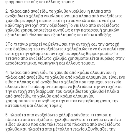
φαρμακευτικούς και άλλους τομείς.
2, πλάκα από ανοξείδωτο χάλυβα νικελίου: η πλάκα από
ανοξείδωτο χάλυβα νικελίου είναι μια πλάκα από ανοξείδωτο
χάλυβα με υψηλή περιεκτικότητα σε νικέλιο.ώστε να έχει
καλύτερη αντοχή στην οξείδωσηΤο νικέλιο από ανοξείδωτο
χάλυβα χρησιμοποιείται συνήθως στην κατασκευή χημικών
εξοπλισμού, θαλάσσιων εξοπλισμούς και ούτω καθεξής.
3Το τιτάνιο μπορεί να βελτιώσει την αντοχή και την αντοχή
στη διάβρωση του ανοξείδωτου χάλυβα.ώστε να έχει καλύτερη
αντοχή στην φθορά και αντοχή σε υψηλές θερμοκρασίεςΤο
τιτάνιο από ανοξείδωτο χάλυβα χρησιμοποιείται ευρέως στην
αεροδιαστημική, ναυπηγική και άλλους τομείς.
4, πλάκα από ανοξείδωτο χάλυβα από κράμα αλουμινίου: η
πλάκα από ανοξείδωτο χάλυβα από κράμα αλουμινίου είναι ένα
είδος πλάκας από ανοξείδωτο χάλυβα που περιέχει στοιχείο
αλουμινίου.Το αλουμίνιο μπορεί να βελτιώσει την αντοχή και
την αντοχή στη διάβρωση του ανοξείδωτου χάλυβαΗ πλάκα
από ανοξείδωτο χάλυβα από κράμα αλουμινίου
χρησιμοποιείται συνήθως στην αυτοκινητοβιομηχανία, την
κατασκευή και άλλους τομείς.
5, πλακέτα από ανοξείδωτο χάλυβα σύνθετο τιτανίου: η
πλακέτα από ανοξείδωτο χάλυβα σύνθετο τιτανίου είναι ένα
είδος υλικού που αποτελείται από πλακέτα από ανοξείδωτο
χάλυβα και πλακέτα από μέταλλο τιτανίου.Συνδυάζει την