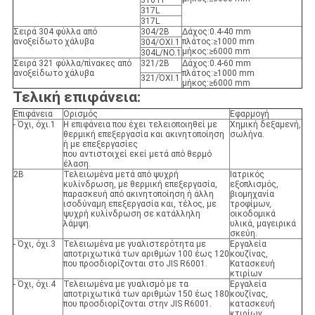
316Ti
317L
317L
Σειρά 304 φύλλα από
304/2Β
Δάχος:0.4-40 mm
ανοξείδωτο χάλυβα
πλάτος:≥1000 mm
304/ΟΧΙ.1
μήκος:≥6000 mm
304L/NO.1
Σειρά 321 φύλλα/πίνακες από
321/2Β
Δάχος:0.4-60 mm
ανοξείδωτο χάλυβα
πλάτος:≥1000 mm
321/ΌΧΙ.1
μήκος:≥6000 mm
Τελική επιφάνεια:
Επιφάνεια
Ορισμός
Εφαρμογή
- Όχι, όχι.1
Η επιφάνεια που έχει τελειοποιηθεί με
Χημική δεξαμενή,
θερμική επεξεργασία και ακινητοποίηση
σωλήνα.
ή με επεξεργασίες
που αντιστοιχεί εκεί μετά από θερμό
έλαση.
2Β
Τελειωμένα μετά από ψυχρή
Ιατρικός
κυλίνδρωση, με θερμική επεξεργασία,
εξοπλισμός,
παρασκευή από ακινητοποίηση ή άλλη
βιομηχανία
ισοδύναμη επεξεργασία και, τέλος, με
τροφίμων,
ψυχρή κυλίνδρωση σε κατάλληλη
οικοδομικά
λάμψη.
υλικά, μαγειρικά
σκεύη.
- Όχι, όχι.3
Τελειωμένα με γυαλιστερότητα με
Εργαλεία
αποτριχωτικά των αριθμών 100 έως 120
κουζίνας,
που προσδιορίζονται στο JIS R6001.
Κατασκευή
κτιρίων
- Όχι, όχι.4
Τελειωμένα με γυαλισμό με τα
Εργαλεία
αποτριχωτικά των αριθμών 150 έως 180
κουζίνας,
που προσδιορίζονται στην JIS R6001.
κατασκευή
κτιρίων,