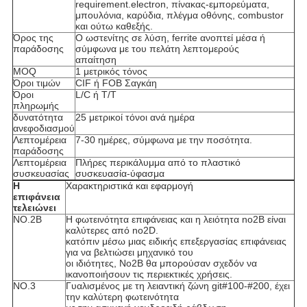
requirement.electron, πίνακας-εμπορεύματα,
μπουλόνια, καρύδια, πλέγμα οθόνης, combustor
και ούτω καθεξής.
Όρος της
Ο ωστενίτης σε λύση, ferrite ανοπτεί μέσα ή
παράδοσης
σύμφωνα με του πελάτη λεπτομερούς
απαίτηση
MOQ
1 μετρικός τόνος
Όροι τιμών
CIF ή FOB Σαγκάη
Όροι
L/C ή T/T
πληρωμής
δυνατότητα
25 μετρικοί τόνοι ανά ημέρα
ανεφοδιασμού
Λεπτομέρεια
7-30 ημέρες, σύμφωνα με την ποσότητα.
παράδοσης
Λεπτομέρεια
Πλήρες περικάλυμμα από το πλαστικό
συσκευασίας
συσκευασία-ύφασμα
Η
Χαρακτηριστικά και εφαρμογή
επιφάνεια
τελειώνει
NO.2B
Η φωτεινότητα επιφάνειας και η λειότητα no2B είναι
καλύτερες από no2D.
κατόπιν μέσω μιας ειδικής επεξεργασίας επιφάνειας
για να βελτιώσει μηχανικό του
οι ιδιότητες, No2B θα μπορούσαν σχεδόν να
ικανοποιήσουν τις περιεκτικές χρήσεις.
NO.3
Γυαλισμένος με τη λειαντική ζώνη git#100-#200, έχει
την καλύτερη φωτεινότητα