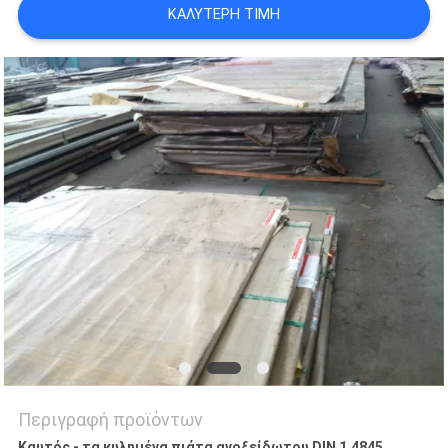
ΚΑΛΎΤΕΡΗ ΤΙΜΉ
SITEMAP
PRIVACY
POLICY
Περιγραφή προϊόντων
Καυτός - τα κυλημένα πιάτα ανοξείδωτου DIN 1.4845