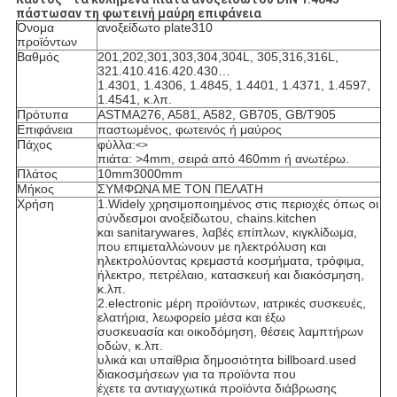
πάστωσαν τη φωτεινή μαύρη επιφάνεια
Όνομα
ανοξείδωτο plate310
προϊόντων
Βαθμός
201,202,301,303,304,304L, 305,316,316L,
321.410.416.420.430…
1.4301, 1.4306, 1.4845, 1.4401, 1.4371, 1.4597,
1.4541, κ.λπ.
Πρότυπα
ASTMA276, A581, A582, GB705, GB/T905
Επιφάνεια
παστωμένος, φωτεινός ή μαύρος
Πάχος
φύλλα:
<>
πιάτα: >4mm, σειρά από 460mm ή ανωτέρω.
Πλάτος
10mm3000mm
Μήκος
ΣΥΜΦΩΝΑ ΜΕ ΤΟΝ ΠΕΛΑΤΗ
Χρήση
1.Widely χρησιμοποιημένος στις περιοχές όπως οι
σύνδεσμοι ανοξείδωτου, chains.kitchen
και sanitarywares, λαβές επίπλων, κιγκλίδωμα,
που επιμεταλλώνουν με ηλεκτρόλυση και
ηλεκτρολύοντας κρεμαστά κοσμήματα, τρόφιμα,
ήλεκτρο, πετρέλαιο, κατασκευή και διακόσμηση,
κ.λπ.
2.electronic μέρη προϊόντων, ιατρικές συσκευές,
ελατήρια, λεωφορείο μέσα και έξω
συσκευασία και οικοδόμηση, θέσεις λαμπτήρων
οδών, κ.λπ.
υλικά και υπαίθρια δημοσιότητα billboard.used
διακοσμήσεων για τα προϊόντα που
έχετε τα αντιαγχωτικά προϊόντα διάβρωσης