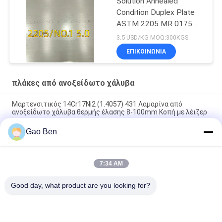
Solution Annealed
Condition Duplex Plate
ASTM 2205 MR 0175
6000 X 1500 X 6 Thk
3.5 USD/KG MOQ:300KGS
ΕΠΙΚΟΙΝΩΝΙΑ
πλάκες από ανοξείδωτο χάλυβα
Μαρτενσιτικός 14Cr17Ni2 (1.4057) 431 Λαμαρίνα από
ανοξείδωτο χάλυβα θερμής έλασης 8-100mm Κοπή με λέιζερ
Gao Ben
Σύνθεση 20 πλάκας Incoloy20 Carpenter20Cb-3 UNSN08020
2.4460 8MM X 1500 X 6000MM
Ανθεκτικό σε υψηλή θερμοκρασία θερμής έλασης DIN 1.4845
7:34 AM
SUS 310S AISI 310S INOX Πλάκα από ανοξείδωτο χάλυβα
12*1500
Good day, what product are you looking for?
Λαϊκή κατηγορία
Όλα