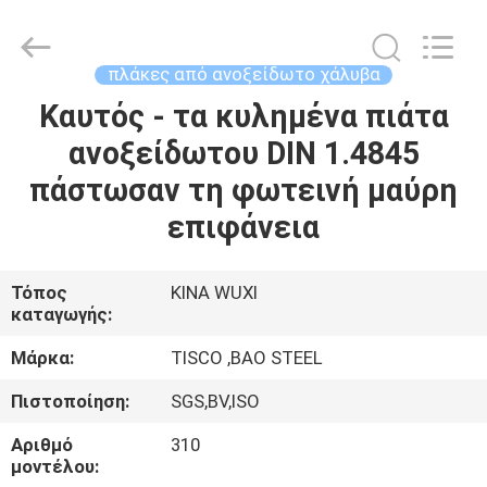
MITTEL
STEEL
INDUSTRIAL
LIMITED.
All
πλάκες από ανοξείδωτο χάλυβα
Rights
Reserved.
Καυτός - τα κυλημένα πιάτα
ΣΠΊΤΙ
ανοξείδωτου DIN 1.4845
ΠΡΟΪΌΝΤΑ
πάστωσαν τη φωτεινή μαύρη
επιφάνεια
ΠΕΡΊΠΟΥ
ΕΜΕΊΣ
Τόπος
ΚΙΝΑ WUXI
καταγωγής:
ΓΎΡΟΣ
Μάρκα:
TISCO ,BAO STEEL
ΕΡΓΟΣΤΑΣΊΩΝ
Πιστοποίηση:
SGS,BV,ISO
Αριθμό
310
ΠΟΙΟΤΙΚΌΣ
μοντέλου: