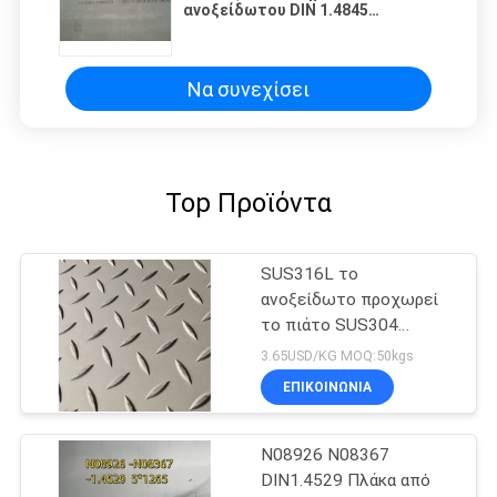
ανοξείδωτου DIN 1.4845
πάστωσαν τη φωτεινή μαύρη
επιφάνεια
Να συνεχίσει
Top Προϊόντα
SUS316L το
ανοξείδωτο προχωρεί
το πιάτο SUS304
SUS316L για το δάπεδο
3.65USD/KG MOQ:50kgs
ΕΠΙΚΟΙΝΩΝΙΑ
N08926 N08367
DIN1.4529 Πλάκα από