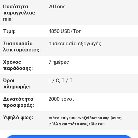
ΈΛΕΓΧΟΣ
Ποσότητα
20Tons
παραγγελίας
min:
ΜΑΣ
Τιμή:
4850 USD/Ton
ΕΛΆΤΕ
ΣΕ
Συσκευασία
συσκευασία εξαγωγής
λεπτομέρειες:
ΕΠΑΦΉ
Χρόνος
7 ημέρες
ΜΕ
παράδοσης:
Όροι
L / C, T / T
ΕΙΔΉΣΕΙΣ
πληρωμής:
Δυνατότητα
2000 τόνοι
ΠΕΡΙΠΤΏΣΕΙΣ
προσφοράς:
Υψηλό φως:
,
πιάτο επίγειου ανοξείδωτου ακρίβειας
COMPANY
φύλλα και πιάτα ανοξείδωτου
NEWS