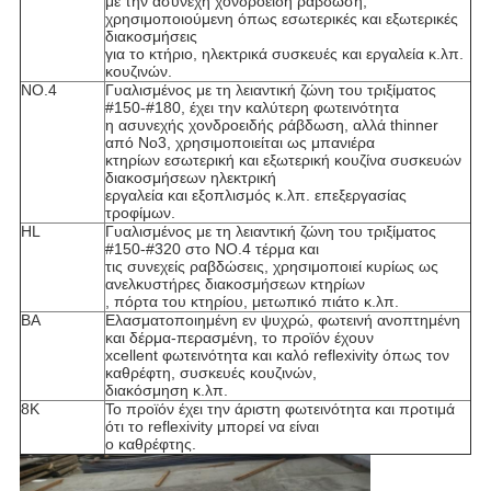
με την ασυνεχή χονδροειδή ράβδωση,
χρησιμοποιούμενη όπως εσωτερικές και εξωτερικές
διακοσμήσεις
για το κτήριο, ηλεκτρικά συσκευές και εργαλεία κ.λπ.
κουζινών.
NO.4
Γυαλισμένος με τη λειαντική ζώνη του τριξίματος
#150-#180, έχει την καλύτερη φωτεινότητα
η ασυνεχής χονδροειδής ράβδωση, αλλά thinner
από No3, χρησιμοποιείται ως μπανιέρα
κτηρίων εσωτερική και εξωτερική κουζίνα συσκευών
διακοσμήσεων ηλεκτρική
εργαλεία και εξοπλισμός κ.λπ. επεξεργασίας
τροφίμων.
HL
Γυαλισμένος με τη λειαντική ζώνη του τριξίματος
#150-#320 στο NO.4 τέρμα και
τις συνεχείς ραβδώσεις, χρησιμοποιεί κυρίως ως
ανελκυστήρες διακοσμήσεων κτηρίων
, πόρτα του κτηρίου, μετωπικό πιάτο κ.λπ.
BA
Ελασματοποιημένη εν ψυχρώ, φωτεινή ανοπτημένη
και δέρμα-περασμένη, το προϊόν έχουν
xcellent φωτεινότητα και καλό reflexivity όπως τον
καθρέφτη, συσκευές κουζινών,
διακόσμηση κ.λπ.
8K
Το προϊόν έχει την άριστη φωτεινότητα και προτιμά
ότι το reflexivity μπορεί να είναι
ο καθρέφτης.