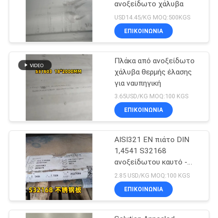
ανοξείδωτο χάλυβα
USD14.45/KG MOQ:500KGS
ΕΠΙΚΟΙΝΩΝΙΑ
Πλάκα από ανοξείδωτο
χάλυβα θερμής έλασης
για ναυπηγική
3.65USD/KG MOQ:100 KGS
ΕΠΙΚΟΙΝΩΝΙΑ
AISI321 EN πιάτο DIN
1,4541 S32168
ανοξείδωτου καυτό -
κυλημένο 10mm για το
2.85 USD/KG MOQ:100 KGS
λέβητα
ΕΠΙΚΟΙΝΩΝΙΑ