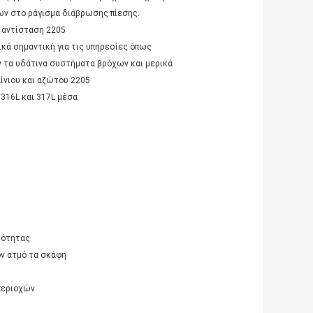
ων στο ράγισμα διάβρωσης πίεσης.
 αντίσταση 2205
κά σημαντική για τις υπηρεσίες όπως
ν τα υδάτινα συστήματα βρόχων και μερικά
ίνιου και αζώτου 2205
316L και 317L μέσα
μότητας
ον ατμό τα σκάφη
περιοχών