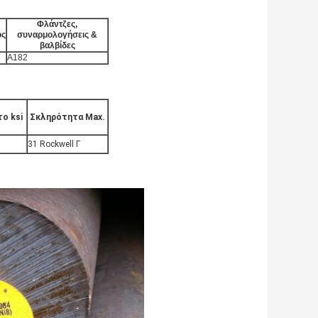
Φλάντζες,
ός
συναρμολογήσεις &
βαλβίδες
A182
ο ksi
Σκληρότητα Max.
31 Rockwell Γ