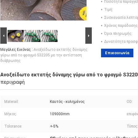
Ποσότητα παραγγελ
Τιμή:
Συσκευασία λεπτο
Χρόνος παράδοσης
Όροι πληρωμής:
Δυνατότητα προσφ
Μεγάλες Εικόνας :
Ανοξείδωτο εκτατής δύναμης
Επικοινωνία
γύρω από το φραγμό S32205 με την αντίσταση
διάβρωσης
Ανοξείδωτο εκτατής δύναμης γύρω από το φραγμό S3220
περιγραφή
Materail:
Καυτός - κυλημένος
OD:
Μήκος:
109000mm
επιφάν
Tolorance:
+-5%
Τύπος