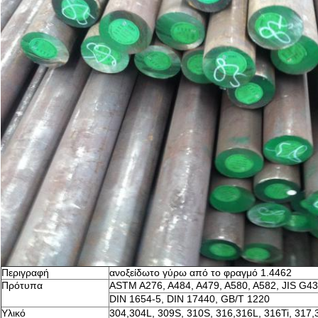
Περιγραφή
ανοξείδωτο γύρω από το φραγμό 1.4462
Πρότυπα
ASTM A276, A484, A479, A580, A582, JIS G43
DIN 1654-5, DIN 17440, GB/T 1220
Υλικό
304,304L, 309S, 310S, 316,316L, 316Ti, 317,