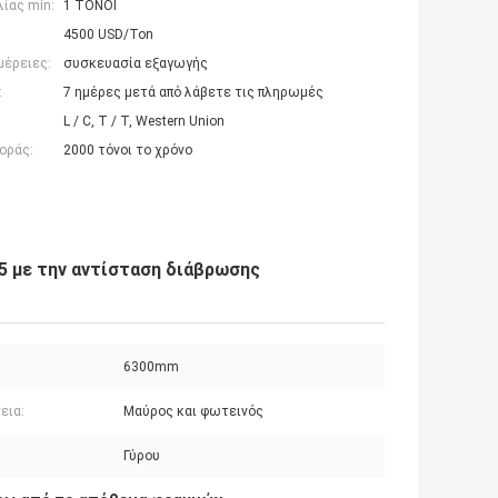
ίας min:
1 ΤΟΝΟΙ
4500 USD/Ton
μέρειες:
συσκευασία εξαγωγής
:
7 ημέρες μετά από λάβετε τις πληρωμές
L / C, T / T, Western Union
οράς:
2000 τόνοι το χρόνο
5 με την αντίσταση διάβρωσης
6300mm
εια:
Μαύρος και φωτεινός
:
Γύρου