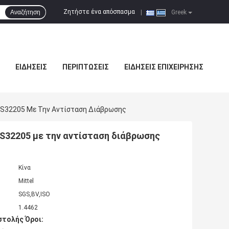
Ζητήστε ένα απόσπασμα
Αναζήτηση
|
Greek
ΕΙΔΉΣΕΙΣ
ΠΕΡΙΠΤΏΣΕΙΣ
ΕΙΔΉΣΕΙΣ ΕΠΙΧΕΊΡΗΣΗΣ
 S32205 Με Την Αντίσταση Διάβρωσης
S32205 με την αντίσταση διάβρωσης
Κίνα
Mittel
SGS,BV,ISO
1.4462
τολής Όροι: