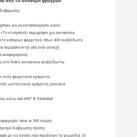
ρω από το απόθεμα φραγμών
η διάβρωσης
χθηκε για να καταπολεμήσει κοινό
«Το ντούμπλεξ» περιγράφει μια οικογένεια
ούτε καθαρώς φερριτικά, όπως 430 ανοξείδωτα.
ου περιβάλλονται από έναν συνεχή
χνά αναφερόμενος
ς στη διπλή οικογένεια ανοξείδωτου
ες ενός φερριτικού κράματος
ενός ωστενιτικού κράματος (ευκολία
ίες κάτω από 600° Φ. Extended
εφαρμογές όπου οι 300 σειρές
Ράγισμα διάβρωσης πίεσης
φή με τις λύσεις που περιέχουν τα χλωρίδια. Οι