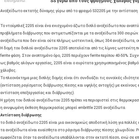
SS γύρω από τους φραγμούς
χάλυβας γύ
Επισημαίνω:
,
Ανοξείδωτο εκτατής δύναμης γύρω από το φραγμό S32205 με την αντίστασ
Το ντούμπλεξ 2205 είναι ένα ενισχυμένο άζωτο διπλό ανοξείδωτο που αναπτύ
προβλήματα διάβρωσης που αντιμετωπίζονται με τα ανοξείδωτα 300 σειρών. 
ανοξείδωτα που δεν είναι ούτε πλήρως ωστενιτικά, όπως 304 ανοξείδωτα, 
Η δομή του διπλού ανοξείδωτου 2205 αποτελείται από τις λίμνες ωστενίτη π
ferrite φάση. Στον ανοπτημένο όρο, 2205 περιέχουν ferrite περίπου 40-50%. Συ
ως βαθμός αλόγων εργασίας, 2205 είναι ο ευρύτατα χρησιμοποιημένος βαθμό
χάλυβες.
Το πλεονέκτημα μιας διπλής δομής είναι ότι συνδυάζει τις ευνοϊκές ιδιότητ
(αντίσταση ραγίσματος διάβρωσης πίεσης και υψηλής αντοχής) με εκείνους 
αντίσταση επεξεργασίας και διάβρωσης).
Η χρήση του διπλού ανοξείδωτου 2205 πρέπει να περιοριστεί στις θερμοκρασ
η ανυψωμένη έκθεση θερμοκρασίας μπορεί embrittle 2205 ανοξείδωτα.
Αντίσταση διάβρωσης
το διπλό ανοξείδωτο 2205 είναι μια οικονομικώς αποδοτική λύση για πολλές 
τα ανοξείδωτα είναι ευαίσθητα στο ράγισμα διάβρωσης πίεσης χλωριδίου. 
εμφανίζεται όταν τα ανοξείδωτα υποβάλλονται στην εκτατή πίεση, ενώ σε επα