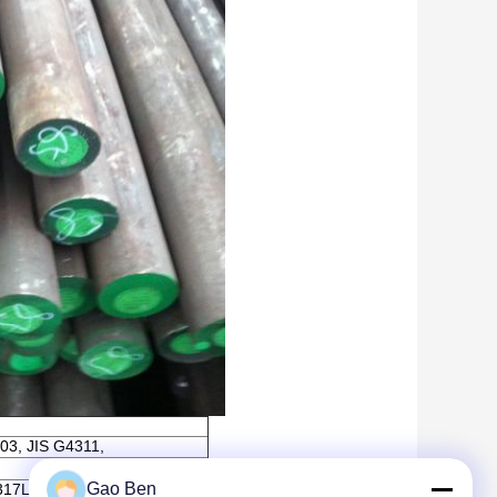
03, JIS G4311,
Gao Ben
317L, 321,347H,