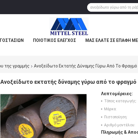
ΡΓΟΣΤΑΣΊΩΝ
ΠΟΙΟΤΙΚΌΣ ΈΛΕΓΧΟΣ
ΜΑΣ ΕΛΆΤΕ ΣΕ ΕΠΑΦΉ ΜΕ
ου της γραμμής
Ανοξείδωτο Εκτατής Δύναμης Γύρω Από Το Φραγμό
Ανοξείδωτο εκτατής δύναμης γύρω από το φραγμό 
Λεπτομέρειες:
Τόπος καταγωγής:
Μάρκα:
Πιστοποίηση:
Αριθμό μοντέλου:
Πληρωμής & Αποσ