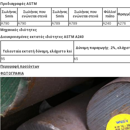
Προδιαγραφές ASTM
Σωλήνας
Σωλήνας που
Σωλήνας
Σωλήνας που
Φύλλο/
Φραγμ
Smls
ενώνεται στενά
Smls
ενώνεται στενά
πιάτο
A790
A790
A789
A789
A240
A276
Μηχανικές ιδιότητες
Διευκρινισμένες εκτατές ιδιότητες ASTM A240
Δύναμη παραγωγής .2%, ελάχιστ
Τελευταία εκτατή δύναμη, ελάχιστο ksi
95
65
Περιγραφή προϊόντων
ΦΩΤΟΓΡΑΦΙΑ