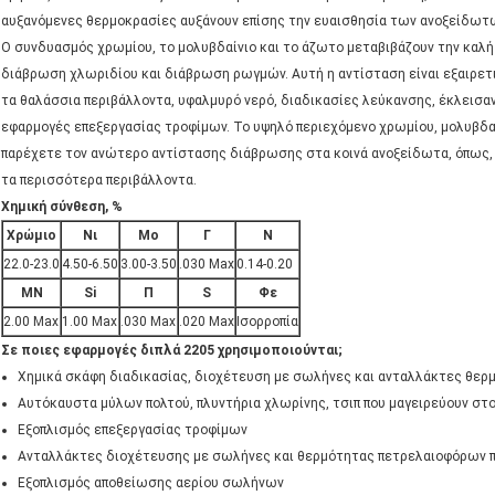
αυξανόμενες θερμοκρασίες αυξάνουν επίσης την ευαισθησία των ανοξείδωτ
Ο συνδυασμός χρωμίου, το μολυβδαίνιο και το άζωτο μεταβιβάζουν την καλή
διάβρωση χλωριδίου και διάβρωση ρωγμών. Αυτή η αντίσταση είναι εξαιρετι
τα θαλάσσια περιβάλλοντα, υφαλμυρό νερό, διαδικασίες λεύκανσης, έκλεισα
εφαρμογές επεξεργασίας τροφίμων. Το υψηλό περιεχόμενο χρωμίου, μολυβδα
παρέχετε τον ανώτερο αντίστασης διάβρωσης στα κοινά ανοξείδωτα, όπως, 
τα περισσότερα περιβάλλοντα.
Χημική σύνθεση, %
Χρώμιο
Νι
Mo
Γ
Ν
22.0-23.0
4.50-6.50
3.00-3.50
.030 Max
0.14-0.20
ΜΝ
Si
Π
S
Φε
2.00 Max
1.00 Max
.030 Max
.020 Max
Ισορροπία
Σε ποιες εφαρμογές διπλά 2205 χρησιμοποιούνται;
Χημικά σκάφη διαδικασίας, διοχέτευση με σωλήνες και ανταλλάκτες θερ
Αυτόκαυστα μύλων πολτού, πλυντήρια χλωρίνης, τσιπ που μαγειρεύουν στ
Εξοπλισμός επεξεργασίας τροφίμων
Ανταλλάκτες διοχέτευσης με σωλήνες και θερμότητας πετρελαιοφόρων 
Εξοπλισμός αποθείωσης αερίου σωλήνων