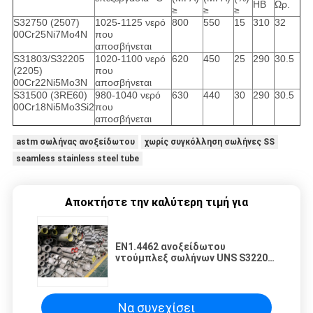
HB
Ωρ.
≥
≥
≥
S32750 (2507)
1025-1125 νερό
800
550
15
310
32
00Cr25Ni7Mo4N
που
αποσβήνεται
S31803/S32205
1020-1100 νερό
620
450
25
290
30.5
(2205)
που
00Cr22Ni5Mo3N
αποσβήνεται
S31500 (3RE60)
980-1040 νερό
630
440
30
290
30.5
00Cr18Ni5Mo3Si2
που
αποσβήνεται
astm σωλήνας ανοξείδωτου
χωρίς συγκόλληση σωλήνες SS
seamless stainless steel tube
Αποκτήστε την καλύτερη τιμή για
EN1.4462 ανοξείδωτου
ντούμπλεξ σωλήνων UNS S32205
που παστώνεται άνευ ραφής
Να συνεχίσει