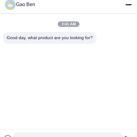
Gao Ben
N10276 Σωλήνας HastelloyC-276 Astm 494 Σωλήνας χωρίς
συγκόλληση Hastelloy C-276 Σωλήνας κράματος Hastelloy C-
276
3:41 AM
Σωλήνας 431 από ανοξείδωτο χάλυβα ψυχρής έλξης
DIN1.4057 SUS431 Σωλήνας χωρίς ραφή
Good day, what product are you looking for?
Λαϊκή κατηγορία
Όλα
Ανοξείδωτη 
Πλάκες Από 
Λαμαρίνα
Ανοξείδωτο Χάλυβα
Πηνία Από 
Επίπεδη Γραμμής 
Ανοξείδωτο Χάλυβα
Από Ανοξείδωτο 
Χάλυβα
Από Ανοξείδωτο 
Κράμα Hastelloy
Χάλυβα Γύρου Της 
Γραμμής
Από Ανοξείδωτο 
Χάλυβα Γύρου Της 
Χάλυβα Γωνία Bar
Γραμμής