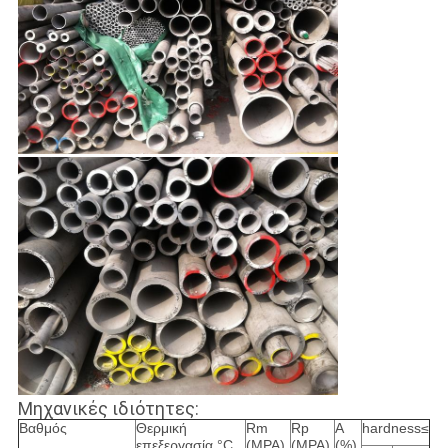
Μηχανικές ιδιότητες:
Βαθμός
Θερμική
Rm
Rp
Α
hardness≤
επεξεργασία °C
(MPA)
(MPA)
(%)