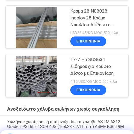
Κράμα 28 N08028
Incoloy 28 Κράμα
Νικελίου Α liềnωτο
Σωλήνα Με
USD22.45/KG MOQ:500 κιλά
Πιστοποιητικό EN10204
ΕΠΙΚΟΙΝΩΝΙΑ
3.1
17-7 Ph SUS631
Σιδηρούχιο Κούφιο
Δίσκο με Επικονίαση
4.15 USD/KG MOQ:500 κιλά
ΕΠΙΚΟΙΝΩΝΙΑ
Ανοξείδωτο χάλυβα σωλήνων χωρίς συγκόλληση
Σωλήνας χωρίς ραφή από ανοξείδωτο χάλυβα ASTM A312
Grade TP316L 6" SCH 40S (168,28 × 7,11 mm) ASME B36.19M