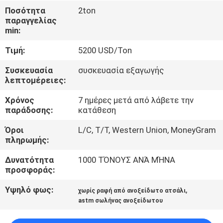
ΈΛΕΓΧΟΣ
Ποσότητα
2ton
παραγγελίας
min:
ΜΑΣ
Τιμή:
5200 USD/Ton
ΕΛΆΤΕ
ΣΕ
Συσκευασία
συσκευασία εξαγωγής
λεπτομέρειες:
ΕΠΑΦΉ
Χρόνος
7 ημέρες μετά από λάβετε την
ΜΕ
παράδοσης:
κατάθεση
Όροι
L/C, T/T, Western Union, MoneyGram
ΕΙΔΉΣΕΙΣ
πληρωμής:
Δυνατότητα
1000 ΤΌΝΟΥΣ ΑΝΆ ΜΉΝΑ
ΠΕΡΙΠΤΏΣΕΙΣ
προσφοράς:
Υψηλό φως:
,
χωρίς ραφή από ανοξείδωτο ατσάλι
COMPANY
astm σωλήνας ανοξείδωτου
NEWS