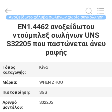
MITTEL
STEEL
INDUSTRIAL
LIMITED.
All
Ανοξείδωτο χάλυβα σωλήνων χωρίς συγκόλληση
Rights
Reserved.
EN1.4462 ανοξείδωτου
ΣΠΊΤΙ
ντούμπλεξ σωλήνων UNS
ΠΡΟΪΌΝΤΑ
S32205 που παστώνεται άνευ
ραφής
ΠΕΡΊΠΟΥ
ΕΜΕΊΣ
Τόπος
Κίνα
καταγωγής:
ΓΎΡΟΣ
Μάρκα:
WHEN ZHOU
ΕΡΓΟΣΤΑΣΊΩΝ
Πιστοποίηση:
SGS
Αριθμό
S32205
ΠΟΙΟΤΙΚΌΣ
μοντέλου: