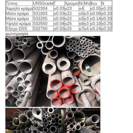
Τύπος
UNSGrade
Γ
Χρώμιο
Νι
Mo
$cu
Ν
Χαμηλό κράμα
S32304
≤0.03
≤23
≤4
≤0.05
≤0.20
Μέσο κράμα
S31803
≤0.03
≤22
≤5
≤3
≤0.08
≤0.20
Μέσο κράμα
S32205
≤0.03
≤22
≤5
≤3
≤0.14
≤0.20
Υψηλό κράμα
S32550
≤0.04
≤25
≤6
≤3
≤0.10
≤0.25
Έξοχο DSS
S32750
≤0.03
≤25
≤7
≤4
≤0.24
≤0.32
φωτογραφία