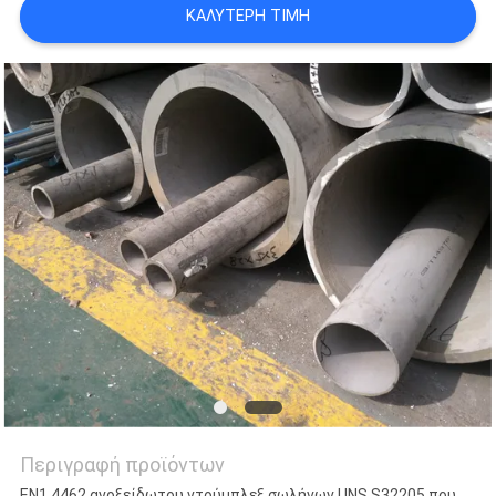
ΚΑΛΎΤΕΡΗ ΤΙΜΉ
SITEMAP
PRIVACY
POLICY
Περιγραφή προϊόντων
EN1.4462 ανοξείδωτου ντούμπλεξ σωλήνων UNS S32205 που