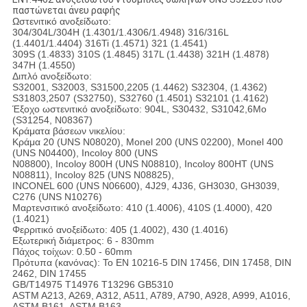
παστώνεται άνευ ραφής
Ωστενιτικό ανοξείδωτο:
304/304L/304H (1.4301/1.4306/1.4948) 316/316L
(1.4401/1.4404) 316Ti (1.4571) 321 (1.4541)
309S (1.4833) 310S (1.4845) 317L (1.4438) 321H (1.4878)
347H (1.4550)
Διπλό ανοξείδωτο:
S32001, S32003, S31500,2205 (1.4462) S32304, (1.4362)
S31803,2507 (S32750), S32760 (1.4501) S32101 (1.4162)
Έξοχο ωστενιτικό ανοξείδωτο: 904L, S30432, S31042,6Mo
(S31254, N08367)
Κράματα βάσεων νικελίου:
Κράμα 20 (UNS N08020), Monel 200 (UNS 02200), Monel 400
(UNS N04400), Incoloy 800 (UNS
N08800), Incoloy 800H (UNS N08810), Incoloy 800HT (UNS
N08811), Incoloy 825 (UNS N08825),
INCONEL 600 (UNS N06600), 4J29, 4J36, GH3030, GH3039,
C276 (UNS N10276)
Μαρτενσιτικό ανοξείδωτο: 410 (1.4006), 410S (1.4000), 420
(1.4021)
Φερριτικό ανοξείδωτο: 405 (1.4002), 430 (1.4016)
Εξωτερική διάμετρος: 6 - 830mm
Πάχος τοίχων: 0.50 - 60mm
Πρότυπα (κανόνας): Το EN 10216-5 DIN 17456, DIN 17458, DIN
2462, DIN 17455
GB/T14975 T14976 T13296 GB5310
ASTM A213, A269, A312, A511, A789, A790, A928, A999, A1016,
ASTM B161, ASTM B163,