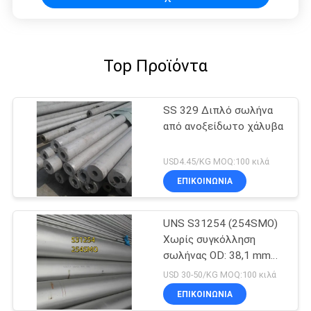
Top Προϊόντα
SS 329 Διπλό σωλήνα
από ανοξείδωτο χάλυβα
USD4.45/KG MOQ:100 κιλά
ΕΠΙΚΟΙΝΩΝΙΑ
UNS S31254 (254SMO)
Χωρίς συγκόλληση
σωλήνας OD: 38,1 mm
Δυνατότητα σωλήνα: 3
USD 30-50/KG MOQ:100 κιλά
mm Διάστημα 6M
ΕΠΙΚΟΙΝΩΝΙΑ