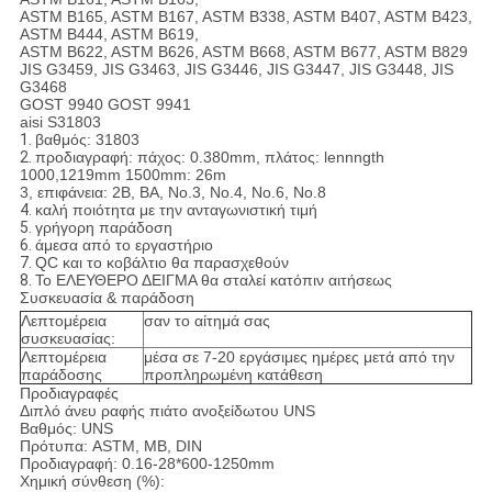
ASTM B165, ASTM B167, ASTM B338, ASTM B407, ASTM B423,
ASTM B444, ASTM B619,
ASTM B622, ASTM B626, ASTM B668, ASTM B677, ASTM B829
JIS G3459, JIS G3463, JIS G3446, JIS G3447, JIS G3448, JIS
G3468
GOST 9940 GOST 9941
aisi S31803
1.
βαθμός: 31803
2.
προδιαγραφή: πάχος: 0.380mm, πλάτος: lennngth
1000,1219mm 1500mm: 26m
3, επιφάνεια: 2B, BA, No.3, No.4, No.6, No.8
4.
καλή ποιότητα με την ανταγωνιστική τιμή
5.
γρήγορη παράδοση
6.
άμεσα από το εργαστήριο
7.
QC και το κοβάλτιο θα παρασχεθούν
8.
Το ΕΛΕΥΘΕΡΟ ΔΕΙΓΜΑ θα σταλεί κατόπιν αιτήσεως
Συσκευασία & παράδοση
Λεπτομέρεια
σαν το αίτημά σας
συσκευασίας:
Λεπτομέρεια
μέσα σε 7-20 εργάσιμες ημέρες μετά από την
παράδοσης
προπληρωμένη κατάθεση
Προδιαγραφές
Διπλό άνευ ραφής πιάτο ανοξείδωτου UNS
Βαθμός: UNS
Πρότυπα: ASTM, ΜΒ, DIN
Προδιαγραφή: 0.16-28*600-1250mm
Χημική σύνθεση (%):