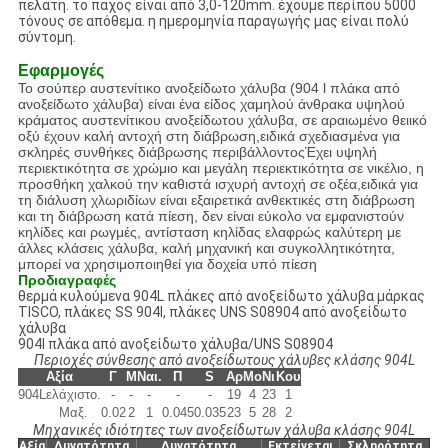
πελάτη. το πάχος είναι από 3,0-120mm. έχουμε περίπου 5000
τόνους σε απόθεμα. η ημερομηνία παραγωγής μας είναι πολύ
σύντομη.
Εφαρμογές
Το σούπερ αυστενίτικο ανοξείδωτο χάλυβα (904 l πλάκα από
ανοξείδωτο χάλυβα) είναι ένα είδος χαμηλού άνθρακα υψηλού
κράματος αυστενίτικου ανοξείδωτου χάλυβα, σε αραιωμένο θειικό
οξύ έχουν καλή αντοχή στη διάβρωση,ειδικά σχεδιασμένα για
σκληρές συνθήκες διάβρωσης περιβάλλοντοςΈχει υψηλή
περιεκτικότητα σε χρώμιο και μεγάλη περιεκτικότητα σε νικέλιο, η
προσθήκη χαλκού την καθιστά ισχυρή αντοχή σε οξέα,ειδικά για
τη διάλυση χλωριδίων είναι εξαιρετικά ανθεκτικές στη διάβρωση
και τη διάβρωση κατά πίεση, δεν είναι εύκολο να εμφανιστούν
κηλίδες και ρωγμές, αντίσταση κηλίδας ελαφρώς καλύτερη με
άλλες κλάσεις χάλυβα, καλή μηχανική και συγκολλητικότητα,
μπορεί να χρησιμοποιηθεί για δοχεία υπό πίεση
Προδιαγραφές
θερμά κυλούμενα 904L πλάκες από ανοξείδωτο χάλυβα μάρκας
TISCO, πλάκες SS 904l, πλάκες UNS S08904 από ανοξείδωτο
χάλυβα
904l πλάκα από ανοξείδωτο χάλυβα/UNS S08904
Περιοχές σύνθεσης από ανοξείδωτους χάλυβες κλάσης 904L
Αξία
Γ
Μ
Ναι.
Π
S
Αρ
Μo
Νι
Κου
904L
ελάχιστο.
-
-
-
-
-
19
4
23
1
Μαξ.
0.02
2
1
0.045
0.035
23
5
28
2
Μηχανικές ιδιότητες των ανοξείδωτων χάλυβα κλάσης 904L
Αξία
Δυνατότητα
Δυνατότητα
Εκτείνεται
Σκληρότητα