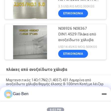
6000 X 1500 X 6 Thk
3.5 USD/KG MOQ:300KGS
ΕΠΙΚΟΙΝΩΝΙΑ
N08926 N08367
DIN1.4529 Πλάκα από
ανοξείδωτο χάλυβα
USD14.45/KG MOQ:500KGS
ΕΠΙΚΟΙΝΩΝΙΑ
πλάκες από ανοξείδωτο χάλυβα
Μαρτενσιτικός 14Cr17Ni2 (1.4057) 431 Λαμαρίνα από
ανοξείδωτο χάλυβα θερμής έλασης 8-100mm Κοπή με λέιζερ
Gao Ben
Σύνθεση 20 πλάκας Incoloy20 Carpenter20Cb-3 UNSN08020
2.4460 8MM X 1500 X 6000MM
Ανθεκτικό σε υψηλή θερμοκρασία θερμής έλασης DIN 1.4845
6:03 PM