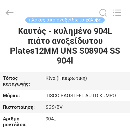
MITTEL
STEEL
INDUSTRIAL
LIMITED.
All
πλάκες από ανοξείδωτο χάλυβα
Rights
Reserved.
Καυτός - κυλημένο 904L
ΣΠΊΤΙ
πιάτο ανοξείδωτου
ΠΡΟΪΌΝΤΑ
Plates12MM UNS S08904 SS
904l
ΠΕΡΊΠΟΥ
ΕΜΕΊΣ
Τόπος
Κίνα (Ηπειρωτική)
καταγωγής:
ΓΎΡΟΣ
Μάρκα:
TISCO BAOSTEEL AUTO KUMPO
ΕΡΓΟΣΤΑΣΊΩΝ
Πιστοποίηση:
SGS/BV
Αριθμό
904L
ΠΟΙΟΤΙΚΌΣ
μοντέλου: