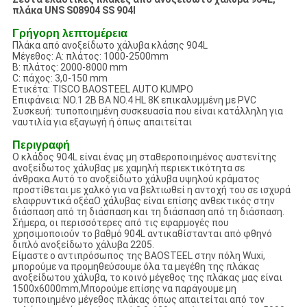
πλάκα UNS S08904 SS 904l
Γρήγορη λεπτομέρεια
Πλάκα από ανοξείδωτο χάλυβα κλάσης 904L
Μέγεθος: Α: πλάτος: 1000-2500mm
Β: πλάτος: 2000-8000 mm
C: πάχος: 3,0-150 mm
Ετικέτα: TISCO BAOSTEEL AUTO KUMPO
Επιφάνεια: NO.1 2B BA NO.4 HL 8K επικαλυμμένη με PVC
Συσκευή: τυποποιημένη συσκευασία που είναι κατάλληλη για
ναυτιλία για εξαγωγή ή όπως απαιτείται
Περιγραφή
Ο κλάδος 904L είναι ένας μη σταθεροποιημένος αυστενίτης
ανοξείδωτος χάλυβας με χαμηλή περιεκτικότητα σε
άνθρακα.Αυτό το ανοξείδωτο χάλυβα υψηλού κράματος
προστίθεται με χαλκό για να βελτιωθεί η αντοχή του σε ισχυρά
ελαφρυντικά οξέαΟ χάλυβας είναι επίσης ανθεκτικός στην
διάσπαση από τη διάσπαση και τη διάσπαση από τη διάσπαση.
Σήμερα, οι περισσότερες από τις εφαρμογές που
χρησιμοποιούν το βαθμό 904L αντικαθίστανται από φθηνό
διπλό ανοξείδωτο χάλυβα 2205.
Είμαστε ο αντιπρόσωπος της BAOSTEEL στην πόλη Wuxi,
μπορούμε να προμηθεύσουμε όλα τα μεγέθη της πλάκας
ανοξείδωτου χάλυβα, το κοινό μέγεθος της πλάκας μας είναι
1500x6000mm,Μπορούμε επίσης να παράγουμε μη
τυποποιημένο μέγεθος πλάκας όπως απαιτείται από τον