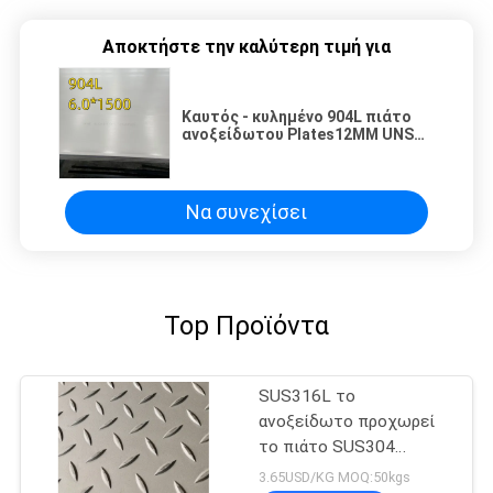
Αποκτήστε την καλύτερη τιμή για
Καυτός - κυλημένο 904L πιάτο
ανοξείδωτου Plates12MM UNS
S08904 SS 904l
Να συνεχίσει
Top Προϊόντα
SUS316L το
ανοξείδωτο προχωρεί
το πιάτο SUS304
SUS316L για το δάπεδο
3.65USD/KG MOQ:50kgs