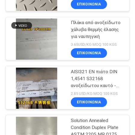
ΕΠΙΚΟΙΝΩΝΙΑ
Πλάκα από ανοξείδωτο
χάλυβα θερμής έλασης
για ναυπηγική
3.65USD/KG MOQ:100 KGS
ΕΠΙΚΟΙΝΩΝΙΑ
AISI321 EN πιάτο DIN
1,4541 S32168
ανοξείδωτου καυτό -
κυλημένο 10mm για το
2.85 USD/KG MOQ:100 KGS
λέβητα
ΕΠΙΚΟΙΝΩΝΙΑ
Solution Annealed
Condition Duplex Plate
ASTM 2205 MR 0175