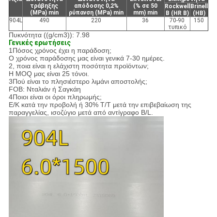
τράβηξης
απόδοσης 0,2%
(% σε 50
Rockwell
Brinell
(MPa) min
ρύπανση (MPa) min
mm) min
B (HR B)
(HB)
904L
490
220
36
70-90
150
τυπικό
Πυκνότητα ((g/cm3)): 7.98
Γενικές ερωτήσεις
1Πόσος χρόνος έχει η παράδοση;
Ο χρόνος παράδοσης μας είναι γενικά 7-30 ημέρες.
2, ποια είναι η ελάχιστη ποσότητα προϊόντων;
Η MOQ μας είναι 25 τόνοι.
3Πού είναι το πλησιέστερο λιμάνι αποστολής;
FOB: Νταλιάν ή Σαγκάη
4Ποιοι είναι οι όροι πληρωμής;
Ε/Κ κατά την προβολή ή 30% T/T μετά την επιβεβαίωση της
παραγγελίας, ισοζύγιο μετά από αντίγραφο B/L.