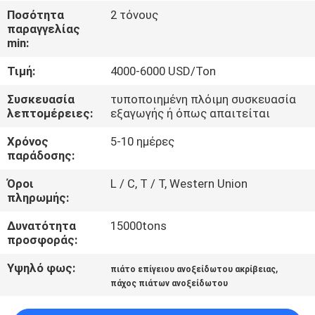
ΈΛΕΓΧΟΣ
Ποσότητα
2 τόνους
παραγγελίας
min:
ΜΑΣ
Τιμή:
4000-6000 USD/Ton
ΕΛΆΤΕ
ΣΕ
Συσκευασία
τυποποιημένη πλόιμη συσκευασία
λεπτομέρειες:
εξαγωγής ή όπως απαιτείται
ΕΠΑΦΉ
Χρόνος
5-10 ημέρες
ΜΕ
παράδοσης:
Όροι
L / C, T / T, Western Union
ΕΙΔΉΣΕΙΣ
πληρωμής:
Δυνατότητα
15000tons
ΠΕΡΙΠΤΏΣΕΙΣ
προσφοράς:
Υψηλό φως:
,
πιάτο επίγειου ανοξείδωτου ακρίβειας
COMPANY
πάχος πιάτων ανοξείδωτου
NEWS