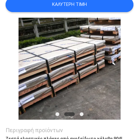
ΚΑΛΎΤΕΡΗ ΤΙΜΉ
SITEMAP
PRIVACY
POLICY
Περιγραφή προϊόντων
Ζεστά ελαστικές πλάκες από ανοξείδωτο χάλυβα 904L,