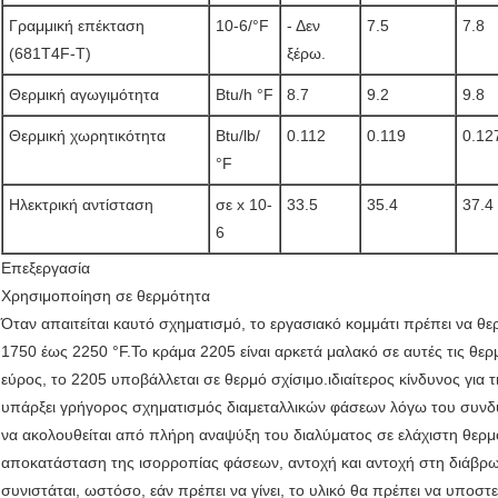
Γραμμική επέκταση
10-6/°F
- Δεν
7.5
7.8
(681T4F-T)
ξέρω.
Θερμική αγωγιμότητα
Btu/h °F
8.7
9.2
9.8
Θερμική χωρητικότητα
Btu/lb/
0.112
0.119
0.12
°F
Ηλεκτρική αντίσταση
σε x 10-
33.5
35.4
37.4
6
Επεξεργασία
Χρησιμοποίηση σε θερμότητα
Όταν απαιτείται καυτό σχηματισμό, το εργασιακό κομμάτι πρέπει να θε
1750 έως 2250 °F.Το κράμα 2205 είναι αρκετά μαλακό σε αυτές τις θε
εύρος, το 2205 υποβάλλεται σε θερμό σχίσιμο.ιδιαίτερος κίνδυνος για 
υπάρξει γρήγορος σχηματισμός διαμεταλλικών φάσεων λόγω του συν
να ακολουθείται από πλήρη αναψύξη του διαλύματος σε ελάχιστη θερμ
αποκατάσταση της ισορροπίας φάσεων, αντοχή και αντοχή στη διάβρωσ
συνιστάται, ωστόσο, εάν πρέπει να γίνει, το υλικό θα πρέπει να υποσ