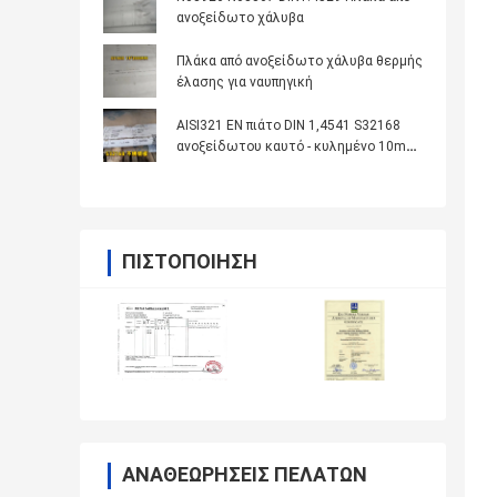
ανοξείδωτο χάλυβα
Πλάκα από ανοξείδωτο χάλυβα θερμής
έλασης για ναυπηγική
AISI321 EN πιάτο DIN 1,4541 S32168
ανοξείδωτου καυτό - κυλημένο 10mm
για το λέβητα
ΠΙΣΤΟΠΟΊΗΣΗ
ΑΝΑΘΕΩΡΉΣΕΙΣ ΠΕΛΑΤΏΝ