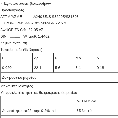
Εγκαταστάσεις βιοκαυσίμων
Προδιαγραφές
ΑΣΤΜ/ΑΣΜΕ...........Α240 UNS S32205/S31803
EURONORM1.4462 X2CrNiMoN 22.5.3
ΑΦΝΟΡ Z3 CrNi 22,05 AZ
DIN................W. αριθ. 1.4462
Χημική ανάλυση
Τυπικές τιμές (% βάρους)
Γ
Αρ
Νι
Μo
N
0.020
22.1
5.6
3.1
0.18
Δοκιμαστικό μέγεθος
Μηχανικές ιδιότητες
Μηχανικές ιδιότητες σε θερμοκρασία δωματίου
ΑΣTM Α 240
Δυνατότητα απόδοσης 0,2%, ksi
65 λεπτά.