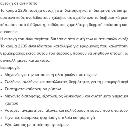
αντοχή σε αντίκτυπο.
Το κράμα 2205 παρέχει αντοχή στη διάτρηση και τη διάτρηση σε διάτρ
αυστενιτικούς ανοξείδωτους χάλυβες σε σχεδόν όλα τα διαβρωτικά μέσ
κόπωσης από διάβρωση, καθώς και χαμηλότερη θερμική επέκταση και 
austenitic.
Η αντοχή του είναι περίπου διπλάσια από αυτή των αυστενιτικών ανοξ
Το κράμα 2205 είναι ιδιαίτερα κατάλληλο για εφαρμογές που καλύπτου
θερμοκρασίες εκτός αυτού του εύρους μπορούν να ληφθούν υπόψη, αλλ
συγκολλημένες κατασκευές.
Εφαρμογές
Μηχανές για την κατασκευή ηλεκτρικών συστοιχιών
Σωλήνες, σωλήνες και ανταλλακτές θερμότητας για τη μεταφορά αερί
Συστήματα καθαρισμού ρύπων
Μηχανές διάτρησης, εξοπλισμός λευκασμού και συστήματα χειρισμο
χαρτιού
Ροτόρες, ανεμιστήρες, άξονες και κυλίνδρους πιέσεων που απαιτού
Τεχνητές δεξαμενές φορτίου για πλοία και φορτηγά
Εξοπλισμός μεταποίησης τροφίμων