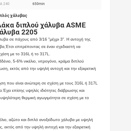
Α 240:
650min
ιπλός χάλυβας
λάκα διπλού χάλυβα ASME
χάλυβα 2205
υβα σε πάχους από 3/16 "μέχρι 3". Η αντοχή της
υβα,Έτσι επιτρέποντας σε έναν σχεδιαστή να
χέση με το 316L ή το 317L.
ένιο, 5-6% νικέλιο, νιτρογόνο, κράμα διπλού
ωση, εκτός από την υψηλή αντοχή και την εξαιρετική
ηση που είναι ανώτερη σε σχέση με τους 316L ή 317L
α.Έχει επίσης υψηλές ιδιότητες διάβρωσης και
υψηλότερη θερμική αγωγιμότητα σε σχέση με το
λιο, αζώτο και διπλό ανοξείδωτο χάλυβα με υψηλή
ς, εκτός από την υψηλή αντοχή και την εξαιρετική