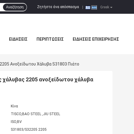
Ζητήστε ένα απόσπασμα
Αναζήτηση
|
Greek
ΕΙΔΉΣΕΙΣ
ΠΕΡΙΠΤΏΣΕΙΣ
ΕΙΔΉΣΕΙΣ ΕΠΙΧΕΊΡΗΣΗΣ
 2205 Ανοξείδωτου Χάλυβα S31803 Πιάτο
ς χάλυβας 2205 ανοξείδωτου χάλυβα
Κίνα
TISCO,BAO STEEL ,JIU STEEL
ISO,BV
S31803/S32205 2205