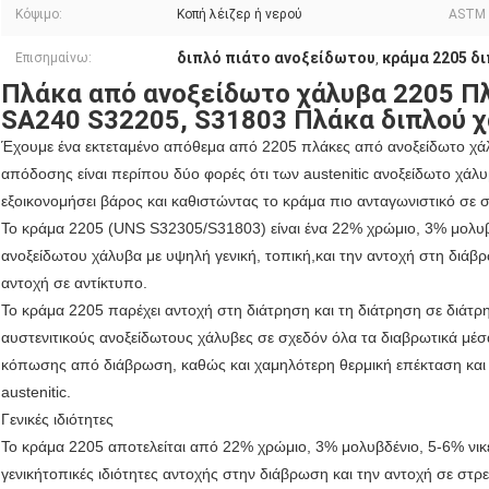
Κόψιμο:
Κοπή λέιζερ ή νερού
ASTM 
διπλό πιάτο ανοξείδωτου
κράμα 2205 δ
Επισημαίνω:
,
Πλάκα από ανοξείδωτο χάλυβα 2205 Π
SA240 S32205, S31803 Πλάκα διπλού 
Έχουμε ένα εκτεταμένο απόθεμα από 2205 πλάκες από ανοξείδωτο χάλ
απόδοσης είναι περίπου δύο φορές ότι των austenitic ανοξείδωτο χάλ
εξοικονομήσει βάρος και καθιστώντας το κράμα πιο ανταγωνιστικό σε σ
Το κράμα 2205 (UNS S32305/S31803) είναι ένα 22% χρώμιο, 3% μολυβδ
ανοξείδωτου χάλυβα με υψηλή γενική, τοπική,και την αντοχή στη διάβρ
αντοχή σε αντίκτυπο.
Το κράμα 2205 παρέχει αντοχή στη διάτρηση και τη διάτρηση σε διάτρ
αυστενιτικούς ανοξείδωτους χάλυβες σε σχεδόν όλα τα διαβρωτικά μέσ
κόπωσης από διάβρωση, καθώς και χαμηλότερη θερμική επέκταση και 
austenitic.
Γενικές ιδιότητες
Το κράμα 2205 αποτελείται από 22% χρώμιο, 3% μολυβδένιο, 5-6% νικέ
γενικήτοπικές ιδιότητες αντοχής στην διάβρωση και την αντοχή σε στρε