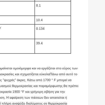
8.1
10.4
7
0.134
39.4
ρμαίνεται ομοιόμορφα και να εργάζεται στο εύρος των
ρμοκρασίες και σχηματίζεται εύκολαΠάνω από αυτό το
τις "ψυχρές" άκρες. Κάτω από 1700 ° F μπορεί να
δυασμού θερμοκρασίας και παραμόρφωσης.θα πρέπει
οκρασία 1900 °F και γρήγορη σβήση για την
η. Η αφαίρεση των πιέσεων δεν απαιτείται ή
τεί πλήρη αναψύξη διαλύματος σε θερμοκρασία