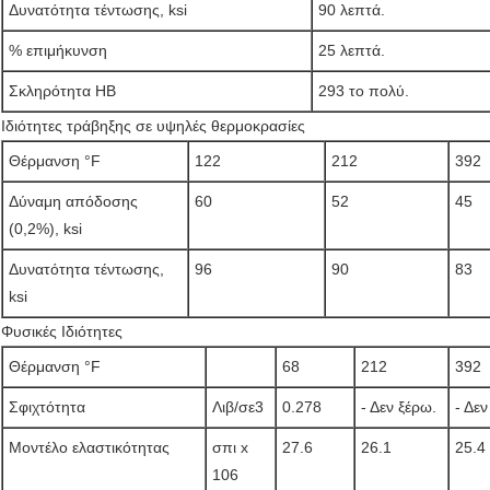
Δυνατότητα τέντωσης, ksi
90 λεπτά.
% επιμήκυνση
25 λεπτά.
Σκληρότητα HB
293 το πολύ.
Ιδιότητες τράβηξης σε υψηλές θερμοκρασίες
Θέρμανση °F
122
212
392
Δύναμη απόδοσης
60
52
45
(0,2%), ksi
Δυνατότητα τέντωσης,
96
90
83
ksi
Φυσικές Ιδιότητες
Θέρμανση °F
68
212
392
Σφιχτότητα
Λιβ/σε3
0.278
- Δεν ξέρω.
- Δεν
Μοντέλο ελαστικότητας
σπι x
27.6
26.1
25.4
106