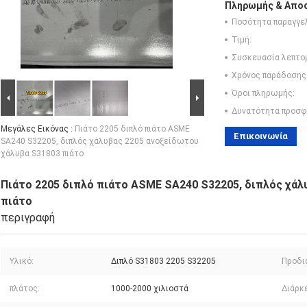
Πληρωμής & Αποσ
Ποσότητα παραγγελ
Τιμή:
Συσκευασία λεπτο
Χρόνος παράδοσης
Όροι πληρωμής:
Δυνατότητα προσφ
Μεγάλες Εικόνας :
Πιάτο 2205 διπλό πιάτο ASME
Επικοινωνία
SA240 S32205, διπλός χάλυβας 2205 ανοξείδωτου
χάλυβα S31803 πιάτο
Πιάτο 2205 διπλό πιάτο ASME SA240 S32205, διπλός χάλ
πιάτο
περιγραφή
Υλικό:
Διπλό S31803 2205 S32205
Προδι
πλάτος:
1000-2000 χιλιοστά
Διάρκε