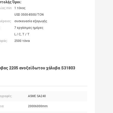
τολής Όροι:
ίας min:
1 τόνος
USD 3500-8500/TON
μέρειες:
συσκευασία εξαγωγής
:
7 εργάσιμες ημέρες
L / C, T / T
οράς:
2500 τόνοι
υβας 2205 ανοξείδωτου χάλυβα S31803
αγραφές:
ASME SA240
ια:
20006000mm