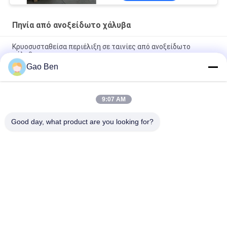
Πηνία από ανοξείδωτο χάλυβα
Κρυοσυσταθείσα περιέλιξη σε ταινίες από ανοξείδωτο
χάλυβα
Gao Ben
12X17/430/1.4016 AISI 430 Κρύο έλαση από ανοξείδωτο
χάλυβα
9:07 AM
Πάχος 0.5mm ASTM A240 AISI 430 Λωρίδα από ανοξείδωτο
χάλυβα Πηνίο Πλάτος 1220-1250mm 430 Ba Επιφάνεια
Good day, what product are you looking for?
Λαϊκή κατηγορία
Όλα
Ανοξείδωτη 
Πλάκες Από 
Λαμαρίνα
Ανοξείδωτο Χάλυβα
Πηνία Από 
Επίπεδη Γραμμής 
Ανοξείδωτο Χάλυβα
Από Ανοξείδωτο 
Χάλυβα