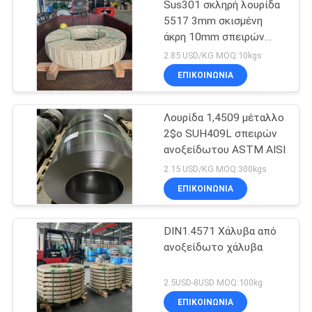
Sus301 σκληρή λουρίδα
5517 3mm σκισμένη
άκρη 10mm σπειρών
ανοξείδωτου
2.85 USD/KG MOQ:10kgs
ΕΠΙΚΟΙΝΩΝΙΑ
Λουρίδα 1,4509 μέταλλο
2$ο SUH409L σπειρών
ανοξείδωτου ASTM AISI
2.15 USD/KG MOQ:300kgs
ΕΠΙΚΟΙΝΩΝΙΑ
DIN1.4571 Χάλυβα από
ανοξείδωτο χάλυβα
2.5USD-8USD MOQ:100kg
ΕΠΙΚΟΙΝΩΝΙΑ