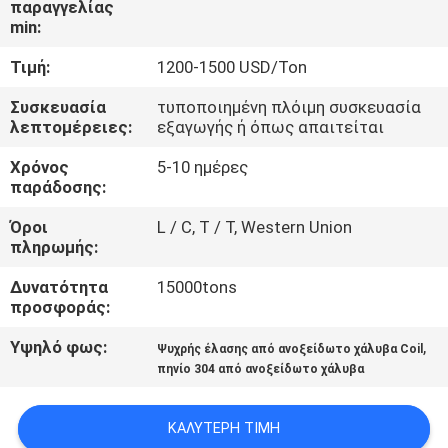
παραγγελίας
ΈΛΕΓΧΟΣ
min:
Τιμή:
1200-1500 USD/Ton
ΜΑΣ
ΕΛΆΤΕ
Συσκευασία
τυποποιημένη πλόιμη συσκευασία
λεπτομέρειες:
εξαγωγής ή όπως απαιτείται
ΣΕ
Χρόνος
5-10 ημέρες
ΕΠΑΦΉ
παράδοσης:
ΜΕ
Όροι
L / C, T / T, Western Union
πληρωμής:
ΕΙΔΉΣΕΙΣ
Δυνατότητα
15000tons
προσφοράς:
ΠΕΡΙΠΤΏΣΕΙΣ
Υψηλό φως:
,
Ψυχρής έλασης από ανοξείδωτο χάλυβα Coil
πηνίο 304 από ανοξείδωτο χάλυβα
COMPANY
ΚΑΛΎΤΕΡΗ ΤΙΜΉ
NEWS