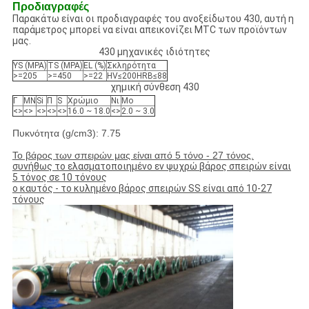
Προδιαγραφές
Παρακάτω είναι οι προδιαγραφές του ανοξείδωτου 430, αυτή η
παράμετρος μπορεί να είναι απεικονίζει MTC των προϊόντων
μας.
430 μηχανικές ιδιότητες
YS (MPA)
TS (MPA)
EL (%)
Σκληρότητα
>=205
>=450
>=22
HV≤200HRB≤88
χημική σύνθεση 430
Γ
ΜΝ
Si
Π
S
Χρώμιο
Νι
Mo
<>
<>
<>
<>
<>
16.0 ~ 18.0
<>
2.0 ~ 3.0
Πυκνότητα (g/cm3): 7.75
Το βάρος των σπειρών μας είναι από 5 τόνο - 27 τόνος.
συνήθως το ελασματοποιημένο εν ψυχρώ βάρος σπειρών είναι
5 τόνος σε 10 τόνους
ο καυτός - το κυλημένο βάρος σπειρών SS είναι από 10-27
τόνους