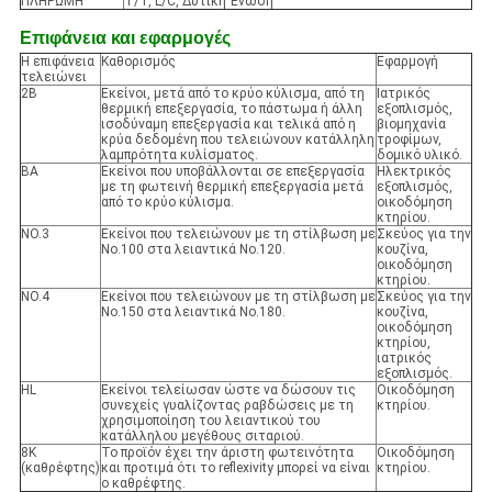
ΠΛΗΡΩΜΗ
T/T, L/C, Δυτική Ένωση
Επιφάνεια και εφαρμογές
Η επιφάνεια
Καθορισμός
Εφαρμογή
τελειώνει
2B
Εκείνοι, μετά από το κρύο κύλισμα, από τη
Ιατρικός
θερμική επεξεργασία, το πάστωμα ή άλλη
εξοπλισμός,
ισοδύναμη επεξεργασία και τελικά από η
βιομηχανία
κρύα δεδομένη που τελειώνουν κατάλληλη
τροφίμων,
λαμπρότητα κυλίσματος.
δομικό υλικό.
BA
Εκείνοι που υποβάλλονται σε επεξεργασία
Ηλεκτρικός
με τη φωτεινή θερμική επεξεργασία μετά
εξοπλισμός,
από το κρύο κύλισμα.
οικοδόμηση
κτηρίου.
NO.3
Εκείνοι που τελειώνουν με τη στίλβωση με
Σκεύος για την
No.100 στα λειαντικά No.120.
κουζίνα,
οικοδόμηση
κτηρίου.
NO.4
Εκείνοι που τελειώνουν με τη στίλβωση με
Σκεύος για την
No.150 στα λειαντικά No.180.
κουζίνα,
οικοδόμηση
κτηρίου,
ιατρικός
εξοπλισμός.
HL
Εκείνοι τελείωσαν ώστε να δώσουν τις
Οικοδόμηση
συνεχείς γυαλίζοντας ραβδώσεις με τη
κτηρίου.
χρησιμοποίηση του λειαντικού του
κατάλληλου μεγέθους σιταριού.
8K
Το προϊόν έχει την άριστη φωτεινότητα
Οικοδόμηση
(καθρέφτης)
και προτιμά ότι το reflexivity μπορεί να είναι
κτηρίου.
ο καθρέφτης.