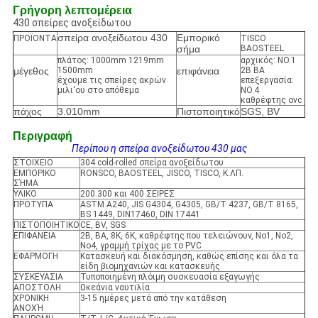
Γρήγορη λεπτομέρεια
430 σπείρες ανοξείδωτου
σπείρα ανοξείδωτου 430
Εμπορικό
ΠΡΟΪΟΝΤΑ
TISCO
σήμα
BAOSTEEL
πλάτος: 1000mm 1219mm
αρχικός: NO.1
μέγεθος
1500mm
επιφάνεια
2B BA
έχουμε τις σπείρες ακρών
επεξεργασία:
μιλι'ου στο απόθεμα
NO.4
καθρέφτης ovc
πάχος
3.010mm
Πιστοποιητικό
SGS, BV
Περιγραφή
Περίπου η σπείρα ανοξείδωτου 430 μας
ΣΤΟΙΧΕΙΟ
304 cold-rolled σπείρα ανοξείδωτου
ΕΜΠΟΡΙΚΟ
RONSCO, BAOSTEEL, JISCO, TISCO, Κ.ΛΠ.
ΣΉΜΑ
ΥΛΙΚΟ
200.300 και 400 ΣΕΙΡΕΣ
ΠΡΟΤΥΠΑ
ASTM A240, JIS G4304, G4305, GB/T 4237, GB/T 8165,
BS 1449, DIN17460, DIN 17441
ΠΙΣΤΟΠΟΙΗΤΙΚΟ
CE, BV, SGS
ΕΠΙΦΑΝΕΙΑ
2B, BA, 8K, 6K, καθρέφτης που τελειώνουν, No1, No2,
No4, γραμμή τρίχας με το PVC
ΕΦΑΡΜΟΓΗ
Κατασκευή και διακόσμηση, καθώς επίσης και όλα τα
είδη βιομηχανιών και κατασκευής
ΣΥΣΚΕΥΑΣΙΑ
Τυποποιημένη πλόιμη συσκευασία εξαγωγής
ΑΠΟΣΤΟΛΗ
Ωκεάνια ναυτιλία
ΧΡΟΝΙΚΗ
3-15 ημέρες μετά από την κατάθεση
ΑΝΟΧΉ