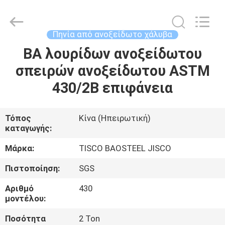
MITTEL
STEEL
INDUSTRIAL
LIMITED.
All
Πηνία από ανοξείδωτο χάλυβα
Rights
Reserved.
BA λουρίδων ανοξείδωτου
ΣΠΊΤΙ
σπειρών ανοξείδωτου ASTM
ΠΡΟΪΌΝΤΑ
430/2B επιφάνεια
ΠΕΡΊΠΟΥ
Τόπος
Κίνα (Ηπειρωτική)
καταγωγής:
ΕΜΕΊΣ
Μάρκα:
TISCO BAOSTEEL JISCO
ΓΎΡΟΣ
Πιστοποίηση:
SGS
ΕΡΓΟΣΤΑΣΊΩΝ
Αριθμό
430
μοντέλου:
ΠΟΙΟΤΙΚΌΣ
Ποσότητα
2 Ton