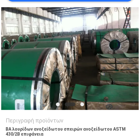
SITEMAP
PRIVACY
POLICY
Περιγραφή προϊόντων
BA λουρίδων ανοξείδωτου σπειρών ανοξείδωτου ASTM
430/2B επιφάνεια