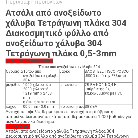
Περιγραφή προϊόντων
Ατσάλι από ανοξείδωτο
χάλυβα Τετράγωνη πλάκα 304
Διακοσμητικό φύλλο από
ανοξείδωτο χάλυβα 304
Τετράγωνη πλάκα 0,5-3mm
Γρήγορη λεπτομέρεια:
Τύπου από ανοξείδωτο χάλυβα 304
Ονομασία
Τύπου από
μάρκα
BAOSTEEL TISCO POSCO
ανοξείδωτο χάλυβα
JISCO (από την Ελλάδα)
304
μέγεθος
1000 χιλιοστά x
επιφάνεια
2B BA NO.1 NO,4 HL
2000 χιλιοστά
καθρέφτης 8k,
1219 mm x 2438
επικαλυμμένο με PVC
mm
ή όπως απαιτείται
πάχος
00,6 mm - 3,0 mm
πιστοποιητικό
SGS BV
Αντοχή σε υψηλές θερμοκρασίες, αντοχή στη διάβρωση
μπορεί να λειτουργήσει κάτω από θερμοκρασία 1200 βαθμών για
μεγάλο χρονικό διάστημα.
Περιγραφή:
Ατσάλι από ανοξείδωτο χάλυβα Τετράγωνη πλάκα 304
Διακοσμητικό φύλλο από ανοξείδωτο χάλυβα 304 Τετράγωνη