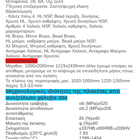
6Επιφάνεια: 2Β, ΒΑ, Όχι.1κλπ.
7Τεχνική επεξεργασία: Ζεστή/ψυχρή έλαση
8Διακόσμηση:
- Κάντε πίσω.4, HL NSP, Bead έκρηξη, δονήσεις,
Χρυσό HL, Χρυσό καθρέφτη, Χρυσό δονήσεων NSP,
Αριθμός 4 Χαλκός NSP, Χαλκός καθρέφτη, Χαλκός
μαργαριταριών,
HL Brass, Mirror Brass, Bead Brass,
HL μαύρο, καθρέφτη μαύρο, Bead μαύρο NSP,
Χλ Μπρονζ, Μπρονζ καθρέφτη, Βρονζ δονήσεων,
Αντίγραφο Χαλκού, HL Αντίγραφο Χαλκού, Αντίγραφο Μαύρου
Χαλκού, Αντίγραφο Χρυσού.
Προδιαγραφές:
Μέγεθος: 1000x2000mm 1219x2438mm άλλα έχουμε σπείρες σε
απόθεμα, μπορούμε να το κόψουμε σε οποιοδήποτε μήκος όπως
απαιτείται από τον πελάτη.
Το πλάτος της περιστροφής μας: 1020-1050mm 1220-1265mm
πάχος: 0,3-3,0 mm
Μηχανολογικές ιδιότητες της πλακέτας από
ανοξείδωτο χάλυβα 304
Δυνατότητα τράβηξης
σb (MPa)
≥
520
Δυνατότητα αποδόσεων
σ0,2 (MPa)
≥
205
αντιστάθμισης
Επέκταση
δ5 (%)
≥
40
Μείωση της έκτασης
ψ (%)
≥
60
Σκληρότητα
≤
187HB,
≤
90HRB·
≤
200HV
Πληθυσμός ((20
°C
,g/cm3)
7.93
Σημείο τήξης
°C
)
1398~1454