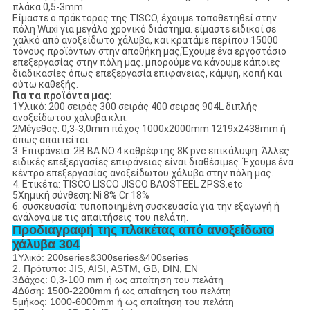
πλάκα 0,5-3mm
Είμαστε ο πράκτορας της TISCO, έχουμε τοποθετηθεί στην
πόλη Wuxi για μεγάλο χρονικό διάστημα. είμαστε ειδικοί σε
χαλκό από ανοξείδωτο χάλυβα, και κρατάμε περίπου 15000
τόνους προϊόντων στην αποθήκη μας,Έχουμε ένα εργοστάσιο
επεξεργασίας στην πόλη μας. μπορούμε να κάνουμε κάποιες
διαδικασίες όπως επεξεργασία επιφάνειας, κάμψη, κοπή και
ούτω καθεξής.
Για τα προϊόντα μας:
1Υλικό: 200 σειράς 300 σειράς 400 σειράς 904L διπλής
ανοξείδωτου χάλυβα κλπ.
2Μέγεθος: 0,3-3,0mm πάχος 1000x2000mm 1219x2438mm ή
όπως απαιτείται
3. Επιφάνεια: 2B BA NO.4 καθρέφτης 8K pvc επικάλυψη. Άλλες
ειδικές επεξεργασίες επιφάνειας είναι διαθέσιμες. Έχουμε ένα
κέντρο επεξεργασίας ανοξείδωτου χάλυβα στην πόλη μας.
4. Ετικέτα: TISCO LISCO JISCO BAOSTEEL ZPSS.etc
5Χημική σύνθεση: Ni 8% Cr 18%
6. συσκευασία: τυποποιημένη συσκευασία για την εξαγωγή ή
ανάλογα με τις απαιτήσεις του πελάτη.
Προδιαγραφή της πλακέτας από ανοξείδωτο
χάλυβα 304
1Υλικό: 200series&300series&400series
2. Πρότυπο: JIS, AISI, ASTM, GB, DIN, EN
3Δάχος: 0,3-100 mm ή ως απαίτηση του πελάτη
4Δύση: 1500-2200mm ή ως απαίτηση του πελάτη
5μήκος: 1000-6000mm ή ως απαίτηση του πελάτη