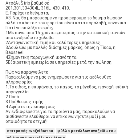
Ατσάλι Strip βαθμό σε
201,301,304304L, 316L, 430, 410.
Ε: Παρέχετε δείγματα;
Α3: Ναι, θα μπορούσαμε να προσφέρουμε το δείγμα δωρεάν,
αλλά το κόστος του φορτίου είναι κατά παραλαβή, κανονικά.
Γιατί να επιλέξετε εμάς;
1Με πάνω από 15 χρόνια εμπειρίας στην κατασκευή ταινιών
από ανοξείδωτο χάλυβα.
2Ανταγωνιστική τιμή και καλύτερες υπηρεσίες.
3Δουλεύω με πολλές διάσημες μάρκες, όπως η Tisco, η
Baosteel.
4Σημαντική παραγωγική ικανότητα.
5Εξαιρετική εμπειρία σε υπηρεσίες μετά την πώληση.
Πώς να παραγγείλετε
Παρακαλούμε να μας ενημερώσετε για τις ακόλουθες
πληροφορίες:
1.Το είδος, η επιφάνεια, το πάχος, το μέγεθος, η ανοχή, ειδική
παραγγελία
2.Ποσό
3.Πρόθεσμος τιμής
4.Αφήστε την επαφή σας
Αν ενδιαφέρεστε για τα προϊόντα μας, παρακαλούμε να
αισθάνεστε ελεύθεροι να επικοινωνήσετε μαζί μου
οποιαδήποτε στιγμή!
επιτροπές ανοξείδωτου
φύλλο μετάλλων ανοξείδωτου