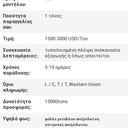
ΈΛΕΓΧΟΣ
μοντέλου:
Ποσότητα
1 τόνος
ΜΑΣ
παραγγελίας
min:
ΕΛΆΤΕ
Τιμή:
1500-3000 USD/Ton
ΣΕ
ΕΠΑΦΉ
Συσκευασία
τυποποιημένη πλόιμη συσκευασία
λεπτομέρειες:
εξαγωγής ή όπως απαιτείται
ΜΕ
Χρόνος
5-10 ημέρες
παράδοσης:
ΕΙΔΉΣΕΙΣ
Όροι
L / C, T / T, Western Union
πληρωμής:
ΠΕΡΙΠΤΏΣΕΙΣ
Δυνατότητα
15000tons
προσφοράς:
COMPANY
Υψηλό φως:
,
φύλλο μετάλλων ανοξείδωτου
NEWS
επιτροπές ανοξείδωτου