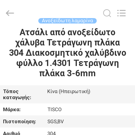
MITTEL
STEEL
INDUSTRIAL
LIMITED.
All
Ανοξείδωτη λαμαρίνα
Rights
Reserved.
Ατσάλι από ανοξείδωτο
ΣΠΊΤΙ
χάλυβα Τετράγωνη πλάκα
ΠΡΟΪΌΝΤΑ
304 Διακοσμητικό χαλύβδινο
φύλλο 1.4301 Τετράγωνη
ΠΕΡΊΠΟΥ
πλάκα 3-6mm
ΕΜΕΊΣ
Τόπος
Κίνα (Ηπειρωτική)
καταγωγής:
ΓΎΡΟΣ
ΕΡΓΟΣΤΑΣΊΩΝ
Μάρκα:
TISCO
Πιστοποίηση:
SGS,BV
ΠΟΙΟΤΙΚΌΣ
Αριθμό
304