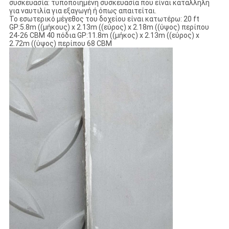
συσκευασία: τυποποιημένη συσκευασία που είναι κατάλληλη
για ναυτιλία για εξαγωγή ή όπως απαιτείται.
Το εσωτερικό μέγεθος του δοχείου είναι κατωτέρω: 20 ft
GP:5.8m ((μήκους) x 2.13m ((εύρος) x 2.18m ((ύψος) περίπου
24-26 CBM 40 πόδια GP:11.8m ((μήκος) x 2.13m ((εύρος) x
2.72m ((ύψος) περίπου 68 CBM