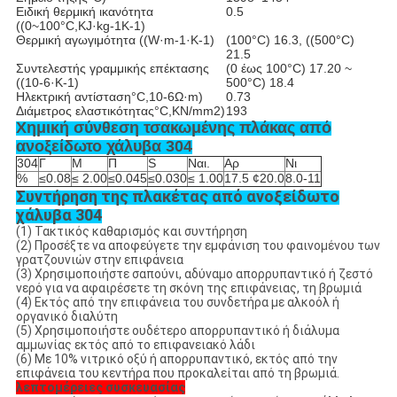
Ειδική θερμική ικανότητα
0.5
((0~100
°C,
KJ·kg-1K-1)
Θερμική αγωγιμότητα ((W·m-1·K-1)
(100
°C
) 16.3, ((500
°C
)
21.5
Συντελεστής γραμμικής επέκτασης
(0 έως 100
°C
) 17.20 ~
((10-6·K-1)
500
°C
) 18.4
Ηλεκτρική αντίσταση
°C,
10-6Ω·m)
0.73
Διάμετρος ελαστικότητας
°C,
KN/mm2)
193
Χημική σύνθεση τσακωμένης πλάκας από
ανοξείδωτο χάλυβα 304
304
Γ
Μ
Π
S
Ναι.
Αρ
Νι
%
≤0.08
≤ 2.00
≤0.045
≤0.030
≤ 1.00
17.5 ¢20.0
8.0-11
Συντήρηση της πλακέτας από ανοξείδωτο
χάλυβα 304
(1) Τακτικός καθαρισμός και συντήρηση
(2) Προσέξτε να αποφεύγετε την εμφάνιση του φαινομένου των
γρατζουνιών στην επιφάνεια
(3) Χρησιμοποιήστε σαπούνι, αδύναμο απορρυπαντικό ή ζεστό
νερό για να αφαιρέσετε τη σκόνη της επιφάνειας, τη βρωμιά
(4) Εκτός από την επιφάνεια του συνδετήρα με αλκοόλ ή
οργανικό διαλύτη
(5) Χρησιμοποιήστε ουδέτερο απορρυπαντικό ή διάλυμα
αμμωνίας εκτός από το επιφανειακό λάδι
(6) Με 10% νιτρικό οξύ ή απορρυπαντικό, εκτός από την
επιφάνεια του κεντήρα που προκαλείται από τη βρωμιά.
λεπτομέρειες συσκευασίας