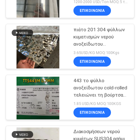
1200-2000 USD/Ton MOQ:5 τόνο
ΕΠΙΚΟΙΝΩΝΙΑ
πιάτο 201 304 φύλλων
κυματισμών νερού
ανοξείδωτου
1220x2440mm 0.8mm
3.65USD/KG MOQ:100Kgs
ΕΠΙΚΟΙΝΩΝΙΑ
443 το φύλλο
ανοξείδωτου cold-rolled
τελειώνει τη βούρτσα
SUS443 τελειώνει το
1.85 USD/KG MOQ:100KGS
φύλλο Inox
ΕΠΙΚΟΙΝΩΝΙΑ
Διακοσμήσεων νερού
κυμάτων SUS304 ασήμι