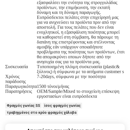
εξασφαλίσει την ενότητα της στρογγυλάδας
προϊόντων, την επιμήκυνση, την εκτατή
δύναμη και τη δύναμη παραγωγής.
Ευπρόσδεκτοι πελάτες στην επιχείρησή μας
για να ανιχνεύσει τα προϊόντα πριν από την
αποστολή. Για τους πελάτες που δεν είναι
ενοχλητικοί, η εξασφάλιση ποιότητας μπορεί
να καθοριστεί στη σύμβαση, θα πάρουμε τη
δαπάνη της επιστρέφοντας και στέλνοντας
αμοιβής εάν υπάρχουν οποιαδήποτε
προβλήματα της ποιότητας των προϊόντων, έτσι
θα απομακρύνει οποιων δήποτε από την
ανησυχία σας για τα προϊόντα μας.
Συσκευασία
Τυποποιημένη πλόιμη συσκευασία (plastic&
ξύλινος) ή σύμφωνα με τα αιτήματα customer s
Χρόνος
7-20days, σύμφωνα με την ποσότητα
παράδοσης
Παραγωγικότητα
1500 τόνοι/μήνας
Παρατηρήσεις
OEM/Sample/Mixed το στοιχείο/η επίσκεψη
εργοστασίων είναι ευπρόσδεκτα
Φραγμός γωνίας SS
ίσος φραγμός γωνίας
τραβηγμένος στο κρύο φραγμός χάλυβα