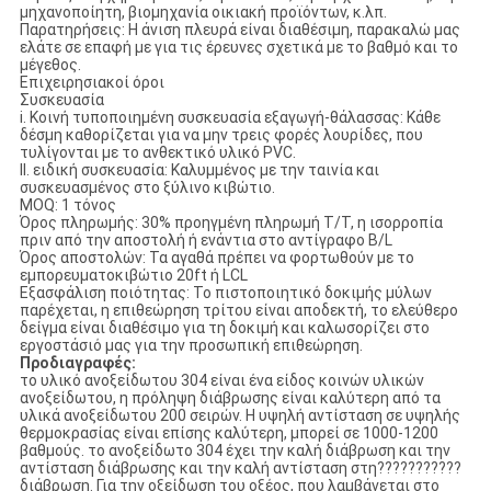
μηχανοποίητη, βιομηχανία οικιακή προϊόντων, κ.λπ.
Παρατηρήσεις: Η άνιση πλευρά είναι διαθέσιμη, παρακαλώ μας
ελάτε σε επαφή με για τις έρευνες σχετικά με το βαθμό και το
μέγεθος.
Επιχειρησιακοί όροι
Συσκευασία
i. Κοινή τυποποιημένη συσκευασία εξαγωγή-θάλασσας: Κάθε
δέσμη καθορίζεται για να μην τρεις φορές λουρίδες, που
τυλίγονται με το ανθεκτικό υλικό PVC.
ΙΙ. ειδική συσκευασία: Καλυμμένος με την ταινία και
συσκευασμένος στο ξύλινο κιβώτιο.
MOQ: 1 τόνος
Όρος πληρωμής: 30% προηγμένη πληρωμή T/T, η ισορροπία
πριν από την αποστολή ή ενάντια στο αντίγραφο B/L
Όρος αποστολών: Τα αγαθά πρέπει να φορτωθούν με το
εμπορευματοκιβώτιο 20ft ή LCL
Εξασφάλιση ποιότητας: Το πιστοποιητικό δοκιμής μύλων
παρέχεται, η επιθεώρηση τρίτου είναι αποδεκτή, το ελεύθερο
δείγμα είναι διαθέσιμο για τη δοκιμή και καλωσορίζει στο
εργοστάσιό μας για την προσωπική επιθεώρηση.
Προδιαγραφές:
το υλικό ανοξείδωτου 304 είναι ένα είδος κοινών υλικών
ανοξείδωτου, η πρόληψη διάβρωσης είναι καλύτερη από τα
υλικά ανοξείδωτου 200 σειρών. Η υψηλή αντίσταση σε υψηλής
θερμοκρασίας είναι επίσης καλύτερη, μπορεί σε 1000-1200
βαθμούς. το ανοξείδωτο 304 έχει την καλή διάβρωση και την
αντίσταση διάβρωσης και την καλή αντίσταση στη???????????
διάβρωση. Για την οξείδωση του οξέος, που λαμβάνεται στο