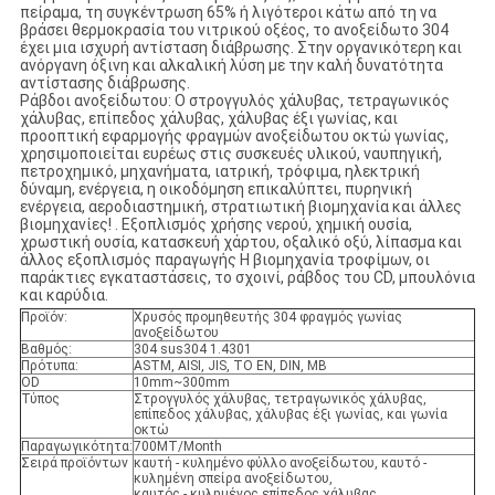
πείραμα, τη συγκέντρωση 65% ή λιγότεροι κάτω από τη να
βράσει θερμοκρασία του νιτρικού οξέος, το ανοξείδωτο 304
έχει μια ισχυρή αντίσταση διάβρωσης. Στην οργανικότερη και
ανόργανη όξινη και αλκαλική λύση με την καλή δυνατότητα
αντίστασης διάβρωσης.
Ράβδοι ανοξείδωτου: Ο στρογγυλός χάλυβας, τετραγωνικός
χάλυβας, επίπεδος χάλυβας, χάλυβας έξι γωνίας, και
προοπτική εφαρμογής φραγμών ανοξείδωτου οκτώ γωνίας,
χρησιμοποιείται ευρέως στις συσκευές υλικού, ναυπηγική,
πετροχημικό, μηχανήματα, ιατρική, τρόφιμα, ηλεκτρική
δύναμη, ενέργεια, η οικοδόμηση επικαλύπτει, πυρηνική
ενέργεια, αεροδιαστημική, στρατιωτική βιομηχανία και άλλες
βιομηχανίες! . Εξοπλισμός χρήσης νερού, χημική ουσία,
χρωστική ουσία, κατασκευή χάρτου, οξαλικό οξύ, λίπασμα και
άλλος εξοπλισμός παραγωγής Η βιομηχανία τροφίμων, οι
παράκτιες εγκαταστάσεις, το σχοινί, ράβδος του CD, μπουλόνια
και καρύδια.
Προϊόν:
Χρυσός προμηθευτής 304 φραγμός γωνίας
ανοξείδωτου
Βαθμός:
304 sus304 1.4301
Πρότυπα:
ASTM, AISI, JIS, ΤΟ EN, DIN, ΜΒ
OD
10mm~300mm
Τύπος
Στρογγυλός χάλυβας, τετραγωνικός χάλυβας,
επίπεδος χάλυβας, χάλυβας έξι γωνίας, και γωνία
οκτώ
Παραγωγικότητα:
700MT/Month
Σειρά προϊόντων
καυτή - κυλημένο φύλλο ανοξείδωτου, καυτό -
κυλημένη σπείρα ανοξείδωτου,
καυτός - κυλημένος επίπεδος χάλυβας,