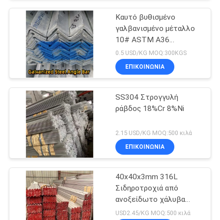
Καυτό βυθισμένο
γαλβανισμένο μέταλλο
10# ASTM A36
φραγμών 100*100*10
0.5 USD/KG MOQ:300KGS
γωνίας χάλυβα
ΕΠΙΚΟΙΝΩΝΙΑ
SS304 Στρογγυλή
ράβδος 18%Cr 8%Ni
2.15 USD/KG MOQ:500 κιλά
ΕΠΙΚΟΙΝΩΝΙΑ
40x40x3mm 316L
Σιδηροτροχιά από
ανοξείδωτο χάλυβα
ASTM A276 SS
USD2.45/KG MOQ:500 κιλά