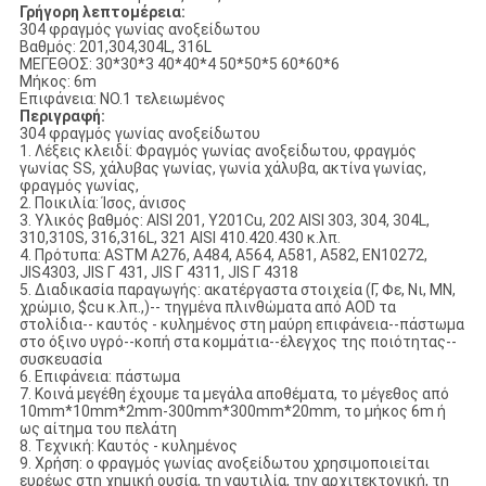
Γρήγορη λεπτομέρεια:
304 φραγμός γωνίας ανοξείδωτου
Βαθμός: 201,304,304L, 316L
ΜΕΓΕΘΟΣ: 30*30*3 40*40*4 50*50*5 60*60*6
Μήκος: 6m
Επιφάνεια: NO.1 τελειωμένος
Περιγραφή:
304 φραγμός γωνίας ανοξείδωτου
1. Λέξεις κλειδί: Φραγμός γωνίας ανοξείδωτου, φραγμός
γωνίας SS, χάλυβας γωνίας, γωνία χάλυβα, ακτίνα γωνίας,
φραγμός γωνίας,
2. Ποικιλία: Ίσος, άνισος
3. Υλικός βαθμός: AISI 201, Y201Cu, 202 AISI 303, 304, 304L,
310,310S, 316,316L, 321 AISI 410.420.430 κ.λπ.
4. Πρότυπα: ASTM A276, A484, A564, A581, A582, EN10272,
JIS4303, JIS Γ 431, JIS Γ 4311, JIS Γ 4318
5. Διαδικασία παραγωγής: ακατέργαστα στοιχεία (Γ, Φε, Νι, ΜΝ,
χρώμιο, $cu κ.λπ.,)-- τηγμένα πλινθώματα από AOD τα
στολίδια-- καυτός - κυλημένος στη μαύρη επιφάνεια--πάστωμα
στο όξινο υγρό--κοπή στα κομμάτια--έλεγχος της ποιότητας--
συσκευασία
6. Επιφάνεια: πάστωμα
7. Κοινά μεγέθη έχουμε τα μεγάλα αποθέματα, το μέγεθος από
10mm*10mm*2mm-300mm*300mm*20mm, το μήκος 6m ή
ως αίτημα του πελάτη
8. Τεχνική: Καυτός - κυλημένος
9. Χρήση: ο φραγμός γωνίας ανοξείδωτου χρησιμοποιείται
ευρέως στη χημική ουσία, τη ναυτιλία, την αρχιτεκτονική, τη