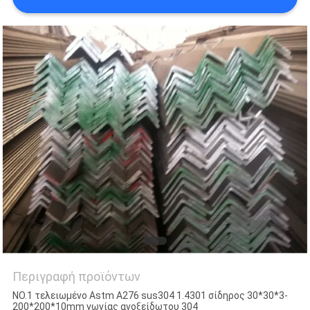
SITEMAP
PRIVACY
POLICY
Περιγραφή προϊόντων
NO.1 τελειωμένο Astm A276 sus304 1.4301 σίδηρος 30*30*3-
200*200*10mm γωνίας ανοξείδωτου 304