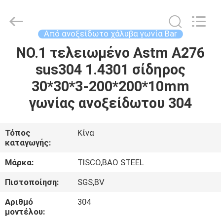
MITTEL
STEEL
INDUSTRIAL
LIMITED.
All
Από ανοξείδωτο χάλυβα γωνία Bar
Rights
Reserved.
NO.1 τελειωμένο Astm A276
ΣΠΊΤΙ
sus304 1.4301 σίδηρος
ΠΡΟΪΌΝΤΑ
30*30*3-200*200*10mm
γωνίας ανοξείδωτου 304
ΠΕΡΊΠΟΥ
ΕΜΕΊΣ
Τόπος
Κίνα
καταγωγής:
ΓΎΡΟΣ
Μάρκα:
TISCO,BAO STEEL
ΕΡΓΟΣΤΑΣΊΩΝ
Πιστοποίηση:
SGS,BV
Αριθμό
304
ΠΟΙΟΤΙΚΌΣ
μοντέλου: