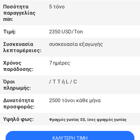
ΈΛΕΓΧΟΣ
Ποσότητα
5 τόνο
παραγγελίας
min:
ΜΑΣ
Τιμή:
2350 USD/Ton
ΕΛΆΤΕ
ΣΕ
Συσκευασία
συσκευασία εξαγωγής
λεπτομέρειες:
ΕΠΑΦΉ
Χρόνος
7 ημέρες
ΜΕ
παράδοσης:
Όροι
/ T T ή L / C
ΕΙΔΉΣΕΙΣ
πληρωμής:
Δυνατότητα
2500 τόνοι κάθε μήνα
ΠΕΡΙΠΤΏΣΕΙΣ
προσφοράς:
Υψηλό φως:
,
Φραγμός γωνίας SS
ίσος φραγμός γωνίας
COMPANY
NEWS
ΚΑΛΎΤΕΡΗ ΤΙΜΉ