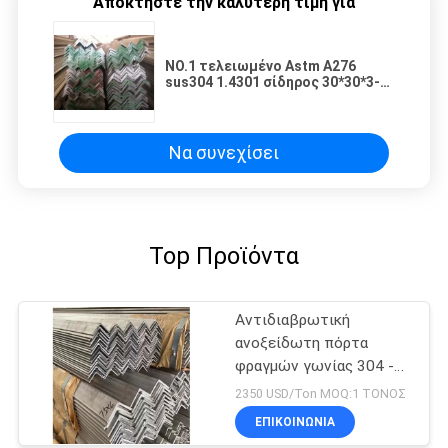
Αποκτήστε την καλύτερη τιμή για
NO.1 τελειωμένο Astm A276
sus304 1.4301 σίδηρος 30*30*3-
200*200*10mm γωνίας
ανοξείδωτου 304
Να συνεχίσει
Top Προϊόντα
Αντιδιαβρωτική
ανοξείδωτη πόρτα
φραγμών γωνίας 304 -
πιό στενά
2350 USD/Ton MOQ:1 ΤΟΝΟΣ
υποστηρίγματα χάλυβα
ΕΠΙΚΟΙΝΩΝΙΑ