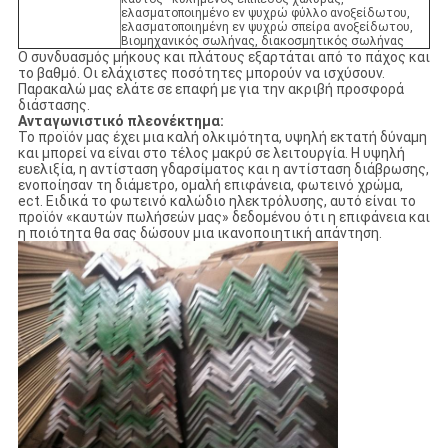
ελασματοποιημένο εν ψυχρώ φύλλο ανοξείδωτου,
ελασματοποιημένη εν ψυχρώ σπείρα ανοξείδωτου,
Βιομηχανικός σωλήνας, διακοσμητικός σωλήνας
Ο συνδυασμός μήκους και πλάτους εξαρτάται από το πάχος και
το βαθμό. Οι ελάχιστες ποσότητες μπορούν να ισχύσουν.
Παρακαλώ μας ελάτε σε επαφή με για την ακριβή προσφορά
διάστασης.
Ανταγωνιστικό πλεονέκτημα:
Το προϊόν μας έχει μια καλή ολκιμότητα, υψηλή εκτατή δύναμη
και μπορεί να είναι στο τέλος μακρύ σε λειτουργία. Η υψηλή
ευελιξία, η αντίσταση γδαρσίματος και η αντίσταση διάβρωσης,
ενοποίησαν τη διάμετρο, ομαλή επιφάνεια, φωτεινό χρώμα,
ect. Ειδικά το φωτεινό καλώδιο ηλεκτρόλυσης, αυτό είναι το
προϊόν «καυτών πωλήσεών μας» δεδομένου ότι η επιφάνεια και
η ποιότητα θα σας δώσουν μια ικανοποιητική απάντηση.