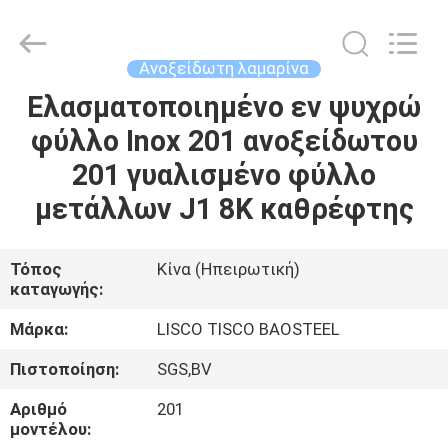
MITTEL
STEEL
INDUSTRIAL
LIMITED.
All
Ανοξείδωτη λαμαρίνα
Rights
Reserved.
Ελασματοποιημένο εν ψυχρώ
ΣΠΊΤΙ
φύλλο Inox 201 ανοξείδωτου
ΠΡΟΪΌΝΤΑ
201 γυαλισμένο φύλλο
μετάλλων J1 8K καθρέφτης
ΠΕΡΊΠΟΥ
ΕΜΕΊΣ
Τόπος
Κίνα (Ηπειρωτική)
καταγωγής:
ΓΎΡΟΣ
Μάρκα:
LISCO TISCO BAOSTEEL
ΕΡΓΟΣΤΑΣΊΩΝ
Πιστοποίηση:
SGS,BV
Αριθμό
201
ΠΟΙΟΤΙΚΌΣ
μοντέλου: