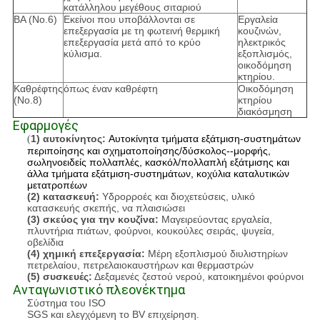
κατάλληλου μεγέθους σιταριού
BA (No.6)
Εκείνοι που υποβάλλονται σε
Εργαλεία
επεξεργασία με τη φωτεινή θερμική
κουζινών,
επεξεργασία μετά από το κρύο
ηλεκτρικός
κύλισμα.
εξοπλισμός,
οικοδόμηση
κτηρίου.
Καθρέφτης
όπως έναν καθρέφτη
Οικοδόμηση
(No.8)
κτηρίου
διακόσμηση
Εφαρμογές
1) αυτοκίνητος:
Αυτοκίνητα τμήματα εξάτμιση-συστημάτων
(
περιποίησης και σχηματοποίησης/δύσκολος--μορφής,
σωληνοειδείς πολλαπλές, κασκόλ/πολλαπλή εξάτμισης και
άλλα τμήματα εξάτμιση-συστημάτων, κοχύλια καταλυτικών
μετατροπέων
(2) κατασκευή:
Υδρορροές και διοχετεύσεις, υλικό
κατασκευής σκεπής, να πλαισιώσει
(3) σκεύος για την κουζίνα:
Μαγειρεύοντας εργαλεία,
πλυντήρια πιάτων, φούρνοι, κουκούλες σειράς, ψυγεία,
οβελίδια
(4) χημική επεξεργασία:
Μέρη εξοπλισμού διυλιστηρίων
πετρελαίου, πετρελαιοκαυστήρων και θερμαστρών
(5) συσκευές:
Δεξαμενές ζεστού νερού, κατοικημένοι φούρνοι
Ανταγωνιστικό πλεονέκτημα
Σύστημα του ISO
SGS και ελεγχόμενη το BV επιχείρηση.