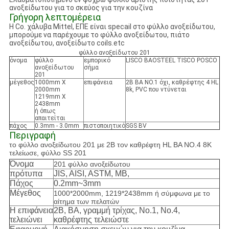
ανοξείδωτου για το σκεύος για την κουζίνα
Γρήγορη λεπτομέρεια
Η Co. χάλυβα Mittel, ΕΠΕ είναι specail στο φύλλο ανοξείδωτου,
μπορούμε να παρέχουμε το φύλλο ανοξείδωτου, πιάτο
ανοξείδωτου, ανοξείδωτο coils.etc
φύλλο ανοξείδωτου 201
όνομα
φύλλο
εμπορικό
LISCO BAOSTEEL TISCO POSCO
ανοξείδωτου
σήμα
201
μέγεθος
1000mm X
επιφάνεια
2B BA NO.1 όχι, καθρέφτης 4 HL
2000mm
8k, PVC που ντύνεται
1219mm X
2438mm
ή όπως
απαιτείται
πάχος
0.3mm - 3.0mm
πιστοποιητικό
SGS BV
Περιγραφή
το φύλλο ανοξείδωτου 201 με 2B τον καθρέφτη HL BA NO.4 8K
τελείωσε, φύλλο SS 201
Όνομα
201 φύλλο ανοξείδωτου
πρότυπα
JIS, AISI, ASTM, ΜΒ,
Πάχος
0.2mm~3mm
Μέγεθος
1000*2000mm, 1219*2438mm ή σύμφωνα με το
αίτημα των πελατών
Η επιφάνεια
2B, BA, γραμμή τρίχας, No.1, No.4,
τελειώνει
καθρέφτης τελειώστε