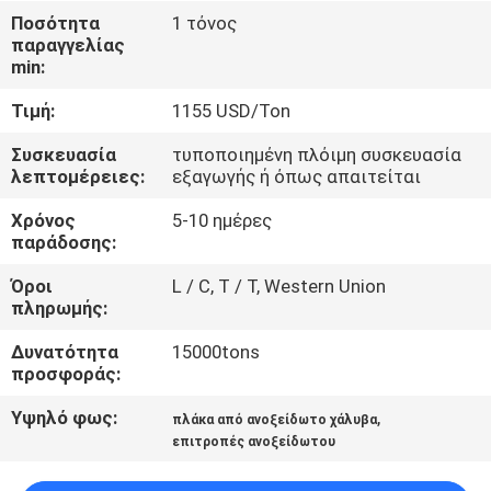
ΈΛΕΓΧΟΣ
Ποσότητα
1 τόνος
παραγγελίας
min:
ΜΑΣ
Τιμή:
1155 USD/Ton
ΕΛΆΤΕ
ΣΕ
Συσκευασία
τυποποιημένη πλόιμη συσκευασία
λεπτομέρειες:
εξαγωγής ή όπως απαιτείται
ΕΠΑΦΉ
Χρόνος
5-10 ημέρες
ΜΕ
παράδοσης:
Όροι
L / C, T / T, Western Union
ΕΙΔΉΣΕΙΣ
πληρωμής:
Δυνατότητα
15000tons
ΠΕΡΙΠΤΏΣΕΙΣ
προσφοράς:
Υψηλό φως:
,
πλάκα από ανοξείδωτο χάλυβα
COMPANY
επιτροπές ανοξείδωτου
NEWS