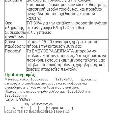
Εφαρμογή
Διακόσμηση σκευών για την κουζίνα,
κατασκευής διακοσμήσεων και οικοδόμησης,
κατασκευή μερών προϊόντων και προϊόντα
ανοξείδωτου που σχεδιάζουν και ούτω
καθεξής
Όροι
T/T 30% για την κατάθεση, ισορροπία ενάντια
πληρωμής
στο αντίγραφο B/L ή L/C στη θέα
Συσκευασία
ξύλινη παλέτα
προϊόντων
Χρόνος
μέσα σε 15-20 εργάσιμες ημέρες αφότου
παράδοσης
πήραμε την κατάθεση 30% σας
Προσοχή
Τα ΕΛΕΥΘΕΡΑ ΔΕΙΓΜΑΤΑ μπορούν να
σταλούν κατόπιν αιτήσεως. Υποσχόμαστε να
παρέχουμε στους εκτιμημένους πελάτες μας
υψηλό - ποιοτικά προϊόντα, χαμηλή τιμή, και
άριστες υπηρεσίες πελατών.
Προδιαγραφές:
Μέγεθος: άλλος 1000x2000mm 1219x2438mm έχουμε τις
σπείρες στο απόθεμα, μπορούμε να το κόψουμε για
οποιοδήποτε μήκος ως πελάτη που απαιτείται.
Πλάτος της σπείρας ακρών μιλι'ου μας: 10201050mm
12201265mm
πάχος: 0.33.0mm
Χημικό Compostion
Γ
Si
ΜΝ
Π
S
Χρώμιο
Νι
Tj
≤0.15
≤0.75
5.5-7.5
≤0.06
≤0.03
16.0-18.0
0.8-1.2
-