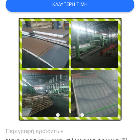
ΚΑΛΎΤΕΡΗ ΤΙΜΉ
SITEMAP
PRIVACY
POLICY
Περιγραφή προϊόντων
Ελασματοποιημένο εν ψυχρώ φύλλο αρίστης ποιότητας 201