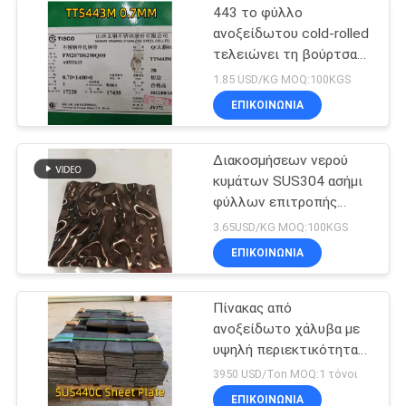
443 το φύλλο
ανοξείδωτου cold-rolled
τελειώνει τη βούρτσα
SUS443 τελειώνει το
1.85 USD/KG MOQ:100KGS
φύλλο Inox
ΕΠΙΚΟΙΝΩΝΙΑ
Διακοσμήσεων νερού
κυμάτων SUS304 ασήμι
φύλλων επιτροπής
χάλυβα που γυαλίζεται
3.65USD/KG MOQ:100KGS
ανοξείδωτο
ΕΠΙΚΟΙΝΩΝΙΑ
Πίνακας από
ανοξείδωτο χάλυβα με
υψηλή περιεκτικότητα
σε άνθρακα
3950 USD/Ton MOQ:1 τόνοι
ΕΠΙΚΟΙΝΩΝΙΑ