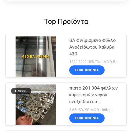
Top Προϊόντα
BA Φινιρισμένο Φύλλο
Ανοξείδωτου Χάλυβα
430
1200-2000 USD/Ton MOQ:5 τόνο
ΕΠΙΚΟΙΝΩΝΙΑ
πιάτο 201 304 φύλλων
κυματισμών νερού
ανοξείδωτου
1220x2440mm 0.8mm
3.65USD/KG MOQ:100Kgs
ΕΠΙΚΟΙΝΩΝΙΑ