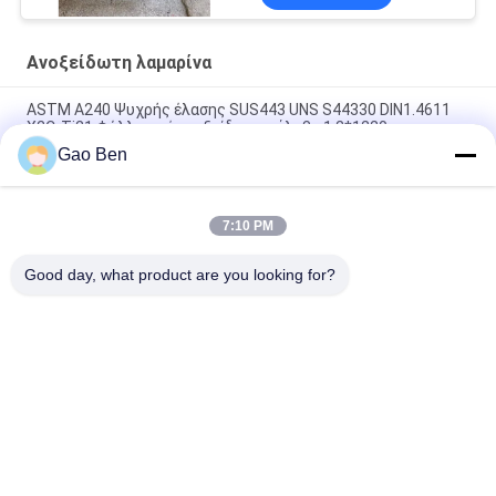
Ανοξείδωτη λαμαρίνα
ASTM A240 Ψυχρής έλασης SUS443 UNS S44330 DIN1.4611
X2CrTi21 Φύλλο από ανοξείδωτο χάλυβα 1,2*1220mm
Gao Ben
ASTM A240 AISI 309S X12CrNi23-13 Ψυχρής Κύλισης
Ανοξείδωτο Φύλλο 1.5*1219*2438MM Επιφάνεια 2B
7:10 PM
ASTM AISI 309S S30908 / EN 1.4833 Ψυχρής έλασης
ανοξείδωτο φύλλο 2.5*1000*2000MM
Good day, what product are you looking for?
Λαϊκή κατηγορία
Όλα
Ανοξείδωτη 
Πλάκες Από 
Λαμαρίνα
Ανοξείδωτο Χάλυβα
Πηνία Από 
Επίπεδη Γραμμής 
Ανοξείδωτο Χάλυβα
Από Ανοξείδωτο 
Χάλυβα