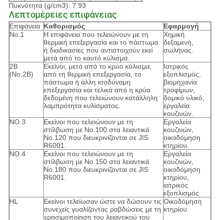
Πυκνότητα (g/cm3): 7.93
Λεπτομέρειες επιφάνειας
Επιφάνεια
Καθορισμός
Εφαρμογή
No.1
Η επιφάνεια που τελειώνουν με τη
Χημική
θερμική επεξεργασία και το πάστωμα
δεξαμενή,
ή διαδικασίες που αντιστοιχούν εκεί
σωλήνας.
μετά από το καυτό κύλισμα.
2B
Εκείνοι, μετά από το κρύο κύλισμα,
Ιατρικός
(No.2B)
από τη θερμική επεξεργασία, το
εξοπλισμός,
πάστωμα ή άλλη ισοδύναμη
βιομηχανία
επεξεργασία και τελικά από η κρύα
τροφίμων,
δεδομένη που τελειώνουν κατάλληλη
δομικό υλικό,
λαμπρότητα κυλίσματος.
εργαλεία
κουζινών.
NO.3
Εκείνοι που τελειώνουν με τη
Εργαλεία
στίλβωση με No.100 στα λειαντικά
κουζινών,
No.120 που διευκρινίζονται σε JIS
οικοδόμηση
R6001.
κτηρίου.
NO.4
Εκείνοι που τελειώνουν με τη
Εργαλεία
στίλβωση με No.150 στα λειαντικά
κουζινών,
No.180 που διευκρινίζονται σε JIS
οικοδόμηση
R6001.
κτηρίου,
ιατρικός
εξοπλισμός.
HL
Εκείνοι τελείωσαν ώστε να δώσουν τις
Οικοδόμηση
συνεχείς γυαλίζοντας ραβδώσεις με τη
κτηρίου.
χρησιμοποίηση του λειαντικού του