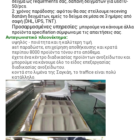
δείγμα ως requirments σας, δαπάνη δειγμάτων για usd10-
50/pcs.
2: χρόνος παράδοσης: αφότου θα σας στείλουμε receving
δαπάνη δειγμάτων, εμείς το δείγμα σε μέσα σε 3 ημέρες από
σαφή (DHL, UPS, TNT).
Προσαρμοσμένες υπηρεσίες:
μπορούμε να κάνουμε άλλα
προϊόντα specifiation σύμφωνα με τις απαιτήσεις σας.
Ανταγωνιστικό πλεονέκτημα:
υψηλός - ποιότητα και η καλύτερη τιμή.
ast παραδώστε, επιχείρηση αποθήκευσης και κρατά
περίπου 8000 προϊόντα τόνου στο απόθεμα.
έχετε ένα κέντρο διαδικασίας προϊόντων ανοξείδωτου και
μπορούμε να κάνουμε όλο το είδος επεξεργασίας
διαδικασίας ανοξείδωτου.
κοντά στο λιμένα της Σαγκάη, το traffice είναι πολύ
κατάλληλο.