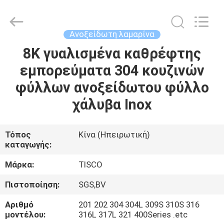
MITTEL
STEEL
INDUSTRIAL
LIMITED.
All
Ανοξείδωτη λαμαρίνα
Rights
Reserved.
8K γυαλισμένα καθρέφτης
ΣΠΊΤΙ
εμπορεύματα 304 κουζινών
ΠΡΟΪΌΝΤΑ
φύλλων ανοξείδωτου φύλλο
χάλυβα Inox
ΠΕΡΊΠΟΥ
ΕΜΕΊΣ
Τόπος
Κίνα (Ηπειρωτική)
καταγωγής:
ΓΎΡΟΣ
Μάρκα:
TISCO
ΕΡΓΟΣΤΑΣΊΩΝ
Πιστοποίηση:
SGS,BV
Αριθμό
201 202 304 304L 309S 310S 316
ΠΟΙΟΤΙΚΌΣ
μοντέλου:
316L 317L 321 400Series .etc