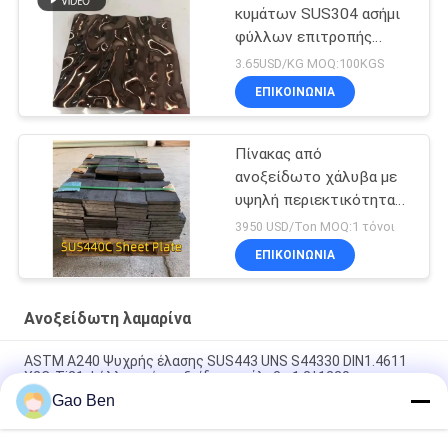
κυμάτων SUS304 ασήμι
φύλλων επιτροπής
χάλυβα που γυαλίζεται
3.65USD/KG MOQ:100KGS
ανοξείδωτο
ΕΠΙΚΟΙΝΩΝΙΑ
Πίνακας από
ανοξείδωτο χάλυβα με
υψηλή περιεκτικότητα
σε άνθρακα
3950 USD/Ton MOQ:1 τόνοι
ΕΠΙΚΟΙΝΩΝΙΑ
Ανοξείδωτη λαμαρίνα
ASTM A240 Ψυχρής έλασης SUS443 UNS S44330 DIN1.4611
X2CrTi21 Φύλλο από ανοξείδωτο χάλυβα 1,2*1220mm
Gao Ben
ASTM A240 AISI 309S X12CrNi23-13 Ψυχρής Κύλισης
Ανοξείδωτο Φύλλο 1.5*1219*2438MM Επιφάνεια 2B