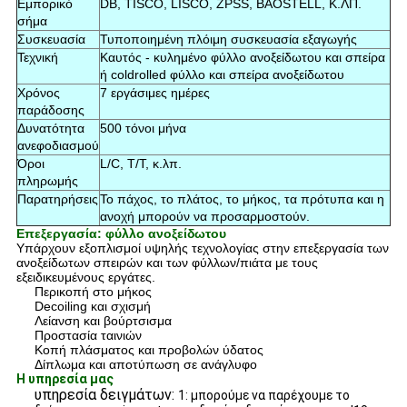
Εμπορικό
DB, TISCO, LISCO, ZPSS, BAOSTELL, Κ.ΛΠ.
σήμα
Συσκευασία
Τυποποιημένη πλόιμη συσκευασία εξαγωγής
Τεχνική
Καυτός - κυλημένο φύλλο ανοξείδωτου και σπείρα
ή coldrolled φύλλο και σπείρα ανοξείδωτου
Χρόνος
7 εργάσιμες ημέρες
παράδοσης
Δυνατότητα
500 τόνοι μήνα
ανεφοδιασμού
Όροι
L/C, T/T, κ.λπ.
πληρωμής
Παρατηρήσεις
Το πάχος, το πλάτος, το μήκος, τα πρότυπα και η
ανοχή μπορούν να προσαρμοστούν.
Επεξεργασία: φύλλο ανοξείδωτου
Υπάρχουν εξοπλισμοί υψηλής τεχνολογίας στην επεξεργασία των
ανοξείδωτων σπειρών και των φύλλων/πιάτα με τους
εξειδικευμένους εργάτες.
Περικοπή στο μήκος
Decoiling και σχισμή
Λείανση και βούρτσισμα
Προστασία ταινιών
Κοπή πλάσματος και προβολών ύδατος
Δίπλωμα και αποτύπωση σε ανάγλυφο
Η υπηρεσία μας
υπηρεσία δειγμάτων:
1: μπορούμε να παρέχουμε το