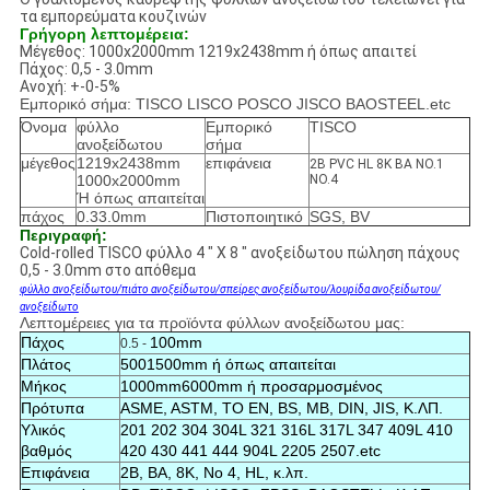
τα εμπορεύματα κουζινών
Γρήγορη λεπτομέρεια:
Μέγεθος: 1000x2000mm 1219x2438mm ή όπως απαιτεί
Πάχος: 0,5 - 3.0mm
Ανοχή: +-0-5%
Εμπορικό σήμα: TISCO LISCO POSCO JISCO BAOSTEEL.etc
Όνομα
φύλλο
Εμπορικό
TISCO
ανοξείδωτου
σήμα
μέγεθος
1219x2438mm
επιφάνεια
2B PVC HL 8K BA NO.1
1000x2000mm
NO.4
Ή όπως απαιτείται
πάχος
0.33.0mm
Πιστοποιητικό
SGS, BV
Περιγραφή:
Cold-rolled TISCO φύλλο 4 " Χ 8 " ανοξείδωτου πώληση πάχους
0,5 - 3.0mm στο απόθεμα
φύλλο ανοξείδωτου/πιάτο ανοξείδωτου/σπείρες ανοξείδωτου/λουρίδα ανοξείδωτου/
ανοξείδωτο
Λεπτομέρειες για τα προϊόντα φύλλων ανοξείδωτου μας:
Πάχος
100mm
0.5 -
Πλάτος
5001500mm ή όπως απαιτείται
Μήκος
1000mm6000mm ή προσαρμοσμένος
Πρότυπα
ASME, ASTM, ΤΟ EN, BS, ΜΒ, DIN, JIS, Κ.ΛΠ.
Υλικός
201 202 304 304L 321 316L 317L 347 409L 410
βαθμός
420 430 441 444 904L 2205 2507.etc
Επιφάνεια
2B, BA, 8K, Νο 4, HL, κ.λπ.