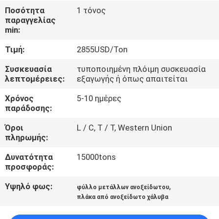
ΈΛΕΓΧΟΣ
Ποσότητα
1 τόνος
παραγγελίας
min:
ΜΑΣ
Τιμή:
2855USD/Ton
ΕΛΆΤΕ
ΣΕ
Συσκευασία
τυποποιημένη πλόιμη συσκευασία
λεπτομέρειες:
εξαγωγής ή όπως απαιτείται
ΕΠΑΦΉ
Χρόνος
5-10 ημέρες
ΜΕ
παράδοσης:
Όροι
L / C, T / T, Western Union
ΕΙΔΉΣΕΙΣ
πληρωμής:
Δυνατότητα
15000tons
ΠΕΡΙΠΤΏΣΕΙΣ
προσφοράς:
Υψηλό φως:
,
φύλλο μετάλλων ανοξείδωτου
COMPANY
πλάκα από ανοξείδωτο χάλυβα
NEWS