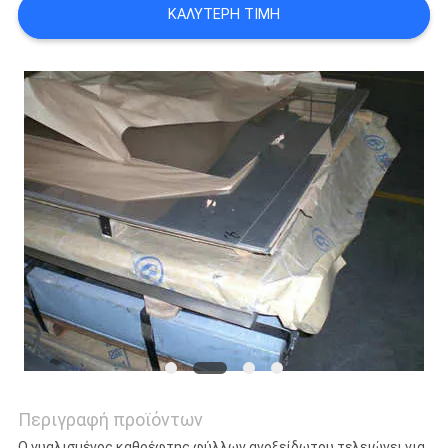
ΚΑΛΎΤΕΡΗ ΤΙΜΉ
SITEMAP
PRIVACY
POLICY
Περιγραφή προϊόντων
Ο γυαλισμένος καθρέφτης φύλλων ανοξείδωτου τελειώνει για