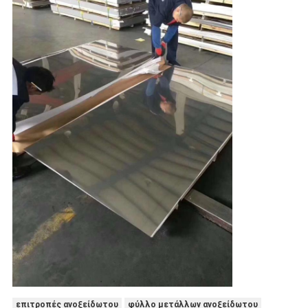
επιτροπές ανοξείδωτου
φύλλο μετάλλων ανοξείδωτου