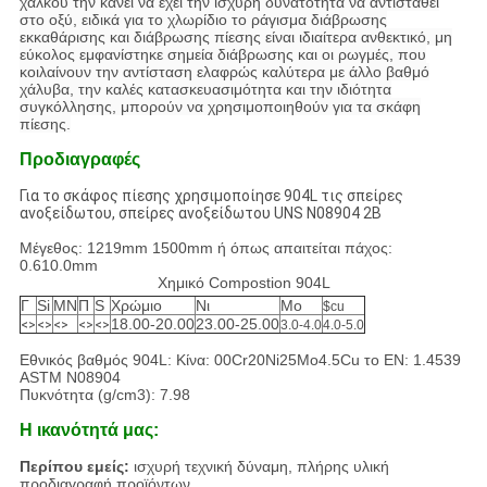
χαλκού την κάνει να έχει την ισχυρή δυνατότητα να αντισταθεί
στο οξύ, ειδικά για το χλωρίδιο το ράγισμα διάβρωσης
εκκαθάρισης και διάβρωσης πίεσης είναι ιδιαίτερα ανθεκτικό, μη
εύκολος εμφανίστηκε σημεία διάβρωσης και οι ρωγμές, που
κοιλαίνουν την αντίσταση ελαφρώς καλύτερα με άλλο βαθμό
χάλυβα, την καλές κατασκευασιμότητα και την ιδιότητα
συγκόλλησης, μπορούν να χρησιμοποιηθούν για τα σκάφη
πίεσης.
Προδιαγραφές
Για το σκάφος πίεσης χρησιμοποίησε 904L τις σπείρες
ανοξείδωτου, σπείρες ανοξείδωτου UNS N08904 2B
Μέγεθος: 1219mm 1500mm ή όπως απαιτείται πάχος:
0.610.0mm
Χημικό Compostion 904L
Γ
Si
ΜΝ
Π
S
Χρώμιο
Νι
Mo
$cu
18.00-20.00
23.00-25.00
<>
<>
<>
<>
<>
3.0-4.0
4.0-5.0
Εθνικός βαθμός 904L: Κίνα: 00Cr20Ni25Mo4.5Cu το EN: 1.4539
ASTM N08904
Πυκνότητα (g/cm3): 7.98
Η ικανότητά μας:
Περίπου εμείς:
ισχυρή τεχνική δύναμη, πλήρης υλική
προδιαγραφή προϊόντων