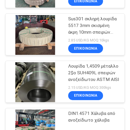
ΕΠΙΚΟΙΝΩΝΙΑ
Sus301 σκληρή λουρίδα
5517 3mm σκισμένη
άκρη 10mm σπειρών
ανοξείδωτου
2.85 USD/KG MOQ:10kgs
ΕΠΙΚΟΙΝΩΝΙΑ
Λουρίδα 1,4509 μέταλλο
2$ο SUH409L σπειρών
ανοξείδωτου ASTM AISI
2.15 USD/KG MOQ:300kgs
ΕΠΙΚΟΙΝΩΝΙΑ
DIN1.4571 Χάλυβα από
ανοξείδωτο χάλυβα