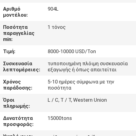
ΈΛΕΓΧΟΣ
Αριθμό
904L
μοντέλου:
ΜΑΣ
Ποσότητα
1 τόνος
ΕΛΆΤΕ
παραγγελίας
min:
ΣΕ
Τιμή:
8000-10000 USD/Ton
ΕΠΑΦΉ
ΜΕ
Συσκευασία
τυποποιημένη πλόιμη συσκευασία
λεπτομέρειες:
εξαγωγής ή όπως απαιτείται
Χρόνος
5-10 ημέρες σύμφωνα με την
ΕΙΔΉΣΕΙΣ
παράδοσης:
ποσότητα
Όροι
L / C, T / T, Western Union
ΠΕΡΙΠΤΏΣΕΙΣ
πληρωμής:
Δυνατότητα
15000tons
COMPANY
προσφοράς:
NEWS