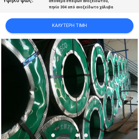
Υψηλό φως:
,
απόθεμα σπειρών ανοξείδωτου
πηνίο 304 από ανοξείδωτο χάλυβα
SITEMAP
ΚΑΛΎΤΕΡΗ ΤΙΜΉ
PRIVACY
POLICY