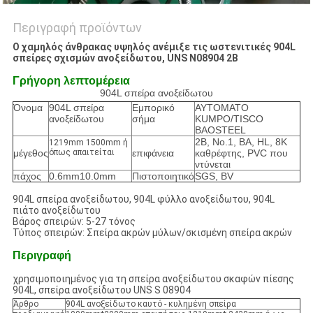
Περιγραφή προϊόντων
Ο χαμηλός άνθρακας υψηλός ανέμιξε τις ωστενιτικές 904L
σπείρες σχισμών ανοξείδωτου, UNS N08904 2B
Γρήγορη λεπτομέρεια
904L σπείρα ανοξείδωτου
Όνομα
904L σπείρα
Εμπορικό
ΑΥΤΟΜΑΤΟ
ανοξείδωτου
σήμα
KUMPO/TISCO
BAOSTEEL
2B, No.1, BA, HL, 8K
1219mm 1500mm ή
μέγεθος
όπως απαιτείται
επιφάνεια
καθρέφτης, PVC που
ντύνεται
πάχος
0.6mm10.0mm
Πιστοποιητικό
SGS, BV
904L σπείρα ανοξείδωτου, 904L φύλλο ανοξείδωτου, 904L
πιάτο ανοξείδωτου
Βάρος σπειρών: 5-27 τόνος
Τύπος σπειρών: Σπείρα ακρών μύλων/σκισμένη σπείρα ακρών
Περιγραφή
χρησιμοποιημένος για τη σπείρα ανοξείδωτου σκαφών πίεσης
904L, σπείρα ανοξείδωτου UNS S 08904
Άρθρο
904L ανοξείδωτο καυτό - κυλημένη σπείρα