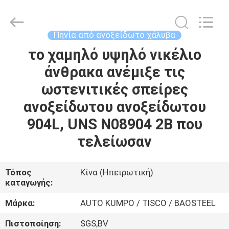
MITTEL
STEEL
INDUSTRIAL
LIMITED.
All
Πηνία από ανοξείδωτο χάλυβα
Rights
Reserved.
το χαμηλό υψηλό νικέλιο
ΣΠΊΤΙ
άνθρακα ανέμιξε τις
ΠΡΟΪΌΝΤΑ
ωστενιτικές σπείρες
ανοξείδωτου ανοξείδωτου
ΠΕΡΊΠΟΥ
904L, UNS N08904 2B που
ΕΜΕΊΣ
τελείωσαν
ΓΎΡΟΣ
Τόπος
Κίνα (Ηπειρωτική)
καταγωγής:
ΕΡΓΟΣΤΑΣΊΩΝ
Μάρκα:
AUTO KUMPO / TISCO / BAOSTEEL
ΠΟΙΟΤΙΚΌΣ
Πιστοποίηση:
SGS,BV