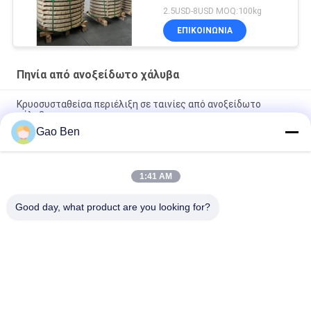
2.5USD-8USD MOQ:100kg
ΕΠΙΚΟΙΝΩΝΙΑ
Πηνία από ανοξείδωτο χάλυβα
Κρυοσυσταθείσα περιέλιξη σε ταινίες από ανοξείδωτο
χάλυβα
Gao Ben
12X17/430/1.4016 AISI 430 Κρύο έλαση από ανοξείδωτο
χάλυβα
1:41 AM
Πάχος 0.5mm ASTM A240 AISI 430 Λωρίδα από ανοξείδωτο
χάλυβα Πηνίο Πλάτος 1220-1250mm 430 Ba Επιφάνεια
Good day, what product are you looking for?
Λαϊκή κατηγορία
Όλα
Ανοξείδωτη 
Πλάκες Από 
Λαμαρίνα
Ανοξείδωτο Χάλυβα