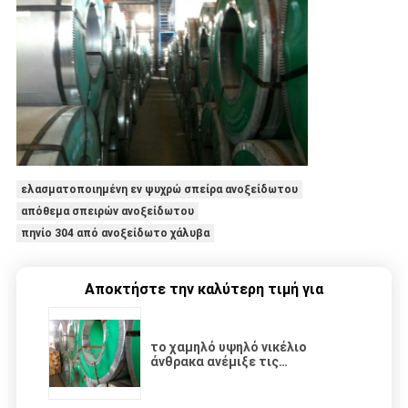
ελασματοποιημένη εν ψυχρώ σπείρα ανοξείδωτου
απόθεμα σπειρών ανοξείδωτου
πηνίο 304 από ανοξείδωτο χάλυβα
Αποκτήστε την καλύτερη τιμή για
το χαμηλό υψηλό νικέλιο
άνθρακα ανέμιξε τις
ωστενιτικές σπείρες
ανοξείδωτου ανοξείδωτου 904L,
UNS N08904 2B που τελείωσαν