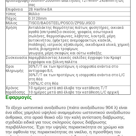
προδιαγραφή
1000mm*2000mm απαιτήσεις 1219mm* 2438mm ή ως
σας
Επιφάνεια
2B Hairline BA
τύπος
Φύλλο
Πάχος
0.3120mm
Μύλος
TISCO/BAOSTEEL/POSCO/ZPSS/JISCO
Χρήση
Ανταλλάκτης θερμότητας πιάτων, φυσητήρες, οικιακά
αγαθά (επιτραπέζιο σκεύος, γραφεία, εσωτερικά
σωλήνες, θερμοσίφωνες, λέβητες, λουτρό), μέρη
αυτοκινήτου, (ψήκτρες ανεμοφρακτών, κασκόλ,
moldings), ιατρικός εξοπλισμός, οικοδομικά υλικά, χημική
ουσία, βιομηχανία τροφίμων,
γεωργία, μέρη σκαφών, και ούτω καθεξής.
Συσκευασία
παρεμβάλλοντας λευκές σελίδες έγγραφο του Κραφτ
εγγράφου και ξύλινη παλέτα
Όροι
30%T/T εκ των προτέρων, η ισορροπία ενάντια στο
πληρωμής
αντίγραφο B/L
30%T/T εκ των προτέρων, η ισορροπία ενάντια στο L/C
στη θέα
100%L/C στη θέα
Χρόνος
10 ημέρες μετά από έλαβε την κατάθεση T/T
παράδοσης
10 ημέρες μετά από έλαβε την κατάθεση L/C αρχική
Εφαρμογές
Το έξοχο ωστενιτικό ανοξείδωτο (πιάτο ανοξείδωτου 904 λ) είναι
ένα είδος χαμηλού υψηλού αναμιγμένου ωστενιτικού ανοξείδωτου
άνθρακα, στο αραιό θειικό οξύ την καλή αντίσταση διάβρωσης,
σχεδιάζει ειδικά για τους σκληρούς όρους διάβρωσης
περιβάλλοντος. Έχει την υψηλές περιεκτικότητα σε χρώμιο και
την αφθονία της περιεκτικότητας σε νικέλιο, η προσθήκη του