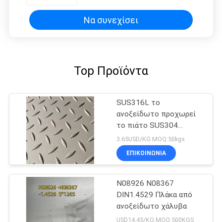
Να συνεχίσει
Top Προϊόντα
SUS316L το
ανοξείδωτο προχωρεί
το πιάτο SUS304
SUS316L για το δάπεδο
3.65USD/KG MOQ:50kgs
ΕΠΙΚΟΙΝΩΝΙΑ
N08926 N08367
DIN1.4529 Πλάκα από
ανοξείδωτο χάλυβα
USD14.45/KG MOQ:500KGS