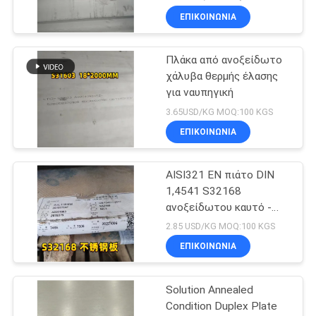
ΕΠΙΚΟΙΝΩΝΙΑ
Πλάκα από ανοξείδωτο
χάλυβα θερμής έλασης
για ναυπηγική
3.65USD/KG MOQ:100 KGS
ΕΠΙΚΟΙΝΩΝΙΑ
AISI321 EN πιάτο DIN
1,4541 S32168
ανοξείδωτου καυτό -
κυλημένο 10mm για το
2.85 USD/KG MOQ:100 KGS
λέβητα
ΕΠΙΚΟΙΝΩΝΙΑ
Solution Annealed
Condition Duplex Plate