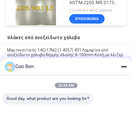
ASTM 2205 MR 0175
6000 X 1500 X 6 Thk
3.5 USD/KG MOQ:300KGS
ΕΠΙΚΟΙΝΩΝΙΑ
πλάκες από ανοξείδωτο χάλυβα
Μαρτενσιτικός 14Cr17Ni2 (1.4057) 431 Λαμαρίνα από
ανοξείδωτο χάλυβα θερμής έλασης 8-100mm Κοπή με λέιζερ
Gao Ben
Σύνθεση 20 πλάκας Incoloy20 Carpenter20Cb-3 UNSN08020
2.4460 8MM X 1500 X 6000MM
Ανθεκτικό σε υψηλή θερμοκρασία θερμής έλασης DIN 1.4845
11:19 AM
SUS 310S AISI 310S INOX Πλάκα από ανοξείδωτο χάλυβα
12*1500
Good day, what product are you looking for?
Λαϊκή κατηγορία
Όλα
Ανοξείδωτη 
Πλάκες Από 