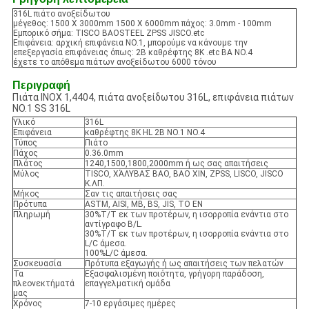
316L πιάτο ανοξείδωτου
μέγεθος: 1500 X 3000mm 1500 X 6000mm πάχος: 3.0mm - 100mm
Εμπορικό σήμα: TISCO BAOSTEEL ZPSS JISCO.etc
Επιφάνεια: αρχική επιφάνεια NO.1, μπορούμε να κάνουμε την
επεξεργασία επιφάνειας όπως: 2B καθρέφτης 8K .etc BA NO.4
έχετε το απόθεμα πιάτων ανοξείδωτου 6000 τόνου
Περιγραφή
Πιάτα INOX 1,4404, πιάτα ανοξείδωτου 316L, επιφάνεια πιάτων
NO.1 SS 316L
Υλικό
316L
Επιφάνεια
καθρέφτης 8K HL 2B NO.1 NO.4
Τύπος
Πιάτο
Πάχος
0.36.0mm
Πλάτος
1240,1500,1800,2000mm ή ως σας απαιτήσεις
Μύλος
TISCO, ΧΆΛΥΒΑΣ BAO, BAO XIN, ZPSS, LISCO, JISCO
Κ.ΛΠ.
Μήκος
Σαν τις απαιτήσεις σας
Πρότυπα
ASTM, AISI, ΜΒ, BS, JIS, ΤΟ EN
Πληρωμή
30%T/T εκ των προτέρων, η ισορροπία ενάντια στο
αντίγραφο B/L.
30%T/T εκ των προτέρων, η ισορροπία ενάντια στο
L/C άμεσα.
100%L/C άμεσα.
Συσκευασία
Πρότυπα εξαγωγής ή ως απαιτήσεις των πελατών
Τα
Εξασφαλισμένη ποιότητα, γρήγορη παράδοση,
πλεονεκτήματά
επαγγελματική ομάδα
μας
Χρόνος
7-10 εργάσιμες ημέρες