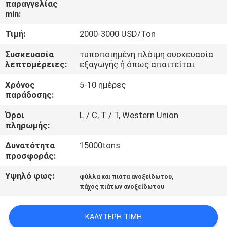
παραγγελίας
ΈΛΕΓΧΟΣ
min:
Τιμή:
2000-3000 USD/Ton
ΜΑΣ
ΕΛΆΤΕ
Συσκευασία
τυποποιημένη πλόιμη συσκευασία
λεπτομέρειες:
εξαγωγής ή όπως απαιτείται
ΣΕ
Χρόνος
5-10 ημέρες
ΕΠΑΦΉ
παράδοσης:
ΜΕ
Όροι
L / C, T / T, Western Union
πληρωμής:
ΕΙΔΉΣΕΙΣ
Δυνατότητα
15000tons
προσφοράς:
ΠΕΡΙΠΤΏΣΕΙΣ
Υψηλό φως:
,
φύλλα και πιάτα ανοξείδωτου
πάχος πιάτων ανοξείδωτου
COMPANY
ΚΑΛΎΤΕΡΗ ΤΙΜΉ
NEWS