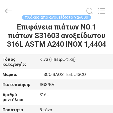
MITTEL
STEEL
INDUSTRIAL
LIMITED.
All
πλάκες από ανοξείδωτο χάλυβα
Rights
Reserved.
Επιφάνεια πιάτων NO.1
ΣΠΊΤΙ
πιάτων S31603 ανοξείδωτου
ΠΡΟΪΌΝΤΑ
316L ASTM A240 INOX 1,4404
ΠΕΡΊΠΟΥ
Τόπος
Κίνα (Ηπειρωτική)
καταγωγής:
ΕΜΕΊΣ
Μάρκα:
TISCO BAOSTEEL JISCO
ΓΎΡΟΣ
Πιστοποίηση:
SGS/BV
ΕΡΓΟΣΤΑΣΊΩΝ
Αριθμό
316L
μοντέλου:
ΠΟΙΟΤΙΚΌΣ
Ποσότητα
5 τόνο