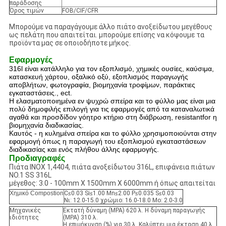
παράδοσης
Όρος τιμών
FOB/CIF/CFR
Μπορούμε να παραγάγουμε άλλο πιάτο ανοξείδωτου μεγέθους
ως πελάτη που απαιτείται. μπορούμε επίσης να κόψουμε τα
προϊόντα μας σε οποιοδήποτε μήκος.
Εφαρμογές
316l είναι κατάλληλο για τον εξοπλισμό, χημικές ουσίες, καύσιμα,
κατασκευή χάρτου, οξαλικό οξύ, εξοπλισμός παραγωγής
αποβλήτων, φωτογραφία, βιομηχανία τροφίμων, παράκτιες
εγκαταστάσεις., ect.
Η ελασματοποιημένα εν ψυχρώ σπείρα και το φύλλο μας είναι μια
πολύ δημοφιλής επιλογή για τις εφαρμογές από τα καταναλωτικά
αγαθά και προσδίδον γόητρο κτήριο στη διάβρωση, resistantfor η
βιομηχανία διαδικασίας.
Καυτός - η κυλημένα σπείρα και το φύλλο χρησιμοποιούνται στην
εφαρμογή όπως η παραγωγή του εξοπλισμού εγκαταστάσεων
διαδικασίας και ενός πλήθου άλλης εφαρμογής.
Προδιαγραφές
Πιάτα INOX 1,4404, πιάτα ανοξείδωτου 316L, επιφάνεια πιάτων
NO.1 SS 316L
μέγεθος: 3.0 - 100mm X 1500mm X 6000mm ή όπως απαιτείται
Χημικό Compostion
C≤0.03 Si≤1.00 Mn≤2.00 P≤0.035 S≤0.03
Νι: 12.0-15.0 χρώμιο: 16.0-18.0 Mo: 2.0-3.0
Μηχανικές
Εκτατή δύναμη (MPA) 620 λ. Η δύναμη παραγωγής
ιδιότητες
(MPA) 310 λ.
Η επιμήκυνση (%) για 30 λ. Καλύπτει μια έκταση 40 λ.