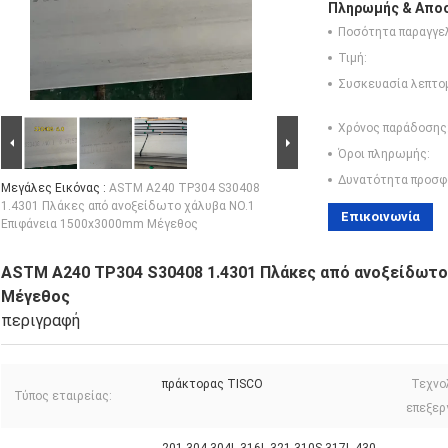
Πληρωμής & Αποσ
Ποσότητα παραγγελ
Τιμή:
Συσκευασία λεπτο
Χρόνος παράδοσης
Όροι πληρωμής:
Δυνατότητα προσφ
Μεγάλες Εικόνας :
ASTM A240 TP304 S30408
1.4301 Πλάκες από ανοξείδωτο χάλυβα NO.1
Επικοινωνία
Επιφάνεια 1500x3000mm Μέγεθος
ASTM A240 TP304 S30408 1.4301 Πλάκες από ανοξείδωτο
Μέγεθος
περιγραφή
πράκτορας TISCO
Τεχνο
Τύπος εταιρείας:
επεξερ