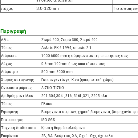
Ή όπως απαιτείται
πάχος
3.0-120mm
Πιστοποιητικ
Περιγραφή
Αξία
Σειρά 200, Σειρά 300, Σειρά 400
Τύπος
Δελτίο ΕΚ 6-1994, σημείο 2.1.
Διάρκεια
1000-6000 mm ή σύμφωνα με τις απαιτήσεις σας
Δάχος
0.3mm-100mm ή ως απαιτήσεις σας
Διάμετρο
500 mm-3000 mm
Χώρος καταγωγής
Γκουανγκντόνγκ, Κίνα (ηπειρωτική χώρα)
Ονομασία μάρκας
ΛΙΣΚΟ ΤΙΣΚΟ
Αριθμός μοντέλου
201,304,304L,316, 316L,321, 2205 κλπ.
Τύπος
Πλάκα
Εφαρμογή
Βιομηχανία κτιρίων, χημική βιομηχανία, βιομηχανία τρ
Πιστοποίηση
ISO SGS
Τεχνική διαδικασία
Κρυά ή θερμά κυλούμενα
Επιφάνεια
2Β, ΒΑ, Βούρτσα, ΧΛ, Όχι.1- Όχι, όχι.4κλπ.