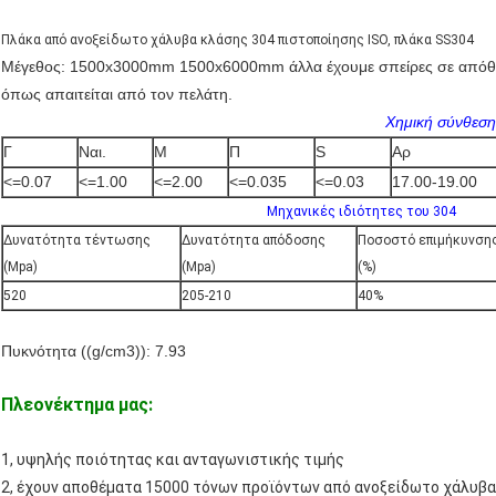
Πλάκα από ανοξείδωτο χάλυβα κλάσης 304 πιστοποίησης ISO, πλάκα SS304
Μέγεθος: 1500x3000mm 1500x6000mm άλλα έχουμε σπείρες σε απόθε
όπως απαιτείται από τον πελάτη.
Χημική σύνθεση
Γ
Ναι.
Μ
Π
S
Αρ
<=0.07
<=1.00
<=2.00
<=0.035
<=0.03
17.00-19.00
Μηχανικές ιδιότητες του 304
Δυνατότητα τέντωσης
Δυνατότητα απόδοσης
Ποσοστό επιμήκυνση
(Mpa)
(Mpa)
(%)
520
205-210
40%
Πυκνότητα ((g/cm3)): 7.93
Πλεονέκτημα μας:
1, υψηλής ποιότητας και ανταγωνιστικής τιμής
2, έχουν αποθέματα 15000 τόνων προϊόντων από ανοξείδωτο χάλυβα