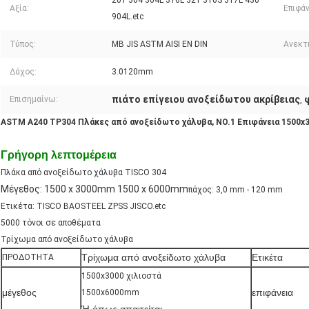
201 304 304L 316L 321 310S 317L 430
Αξία:
Επιφάν
904L.etc
Τύπος:
ΜΒ JIS ASTM AISI EN DIN
Ανεκτ
Δάχος:
3.0120mm
πιάτο επίγειου ανοξείδωτου ακρίβειας
Επισημαίνω:
,
ASTM A240 TP304 Πλάκες από ανοξείδωτο χάλυβα, NO.1 Επιφάνεια 1500
Γρήγορη λεπτομέρεια
Πλάκα από ανοξείδωτο χάλυβα TISCO 304
Μέγεθος: 1500 x 3000mm 1500 x 6000mm
πάχος: 3,0 mm - 120 mm
Ετικέτα: TISCO BAOSTEEL ZPSS JISCO.etc
5000 τόνοι σε αποθέματα
Τρίχωμα από ανοξείδωτο χάλυβα
Τρίχωμα από ανοξείδωτο χάλυβα
Ετικέτα
ΠΡΟΔΟΤΗΤΑ
1500x3000 χιλιοστά
μέγεθος
επιφάνεια
1500x6000mm