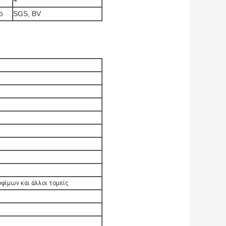
4
ό
SGS, BV
οφίμων και άλλοι τομείς