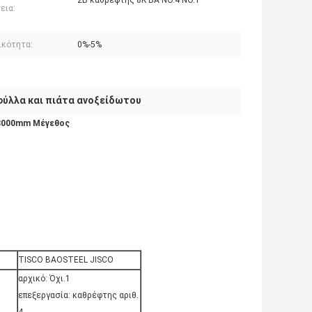
2B καθρέφτης 8K BA NO.4 NO.1
εια:
ικότητα:
0%-5%
φύλλα και πιάτα ανοξείδωτου
x3000mm Μέγεθος
TISCO BAOSTEEL JISCO
αρχικό: Όχι.1
επεξεργασία: καθρέφτης αριθ.