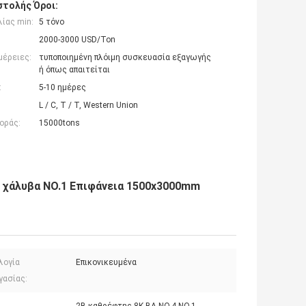
τολής Όροι:
ίας min:
5 τόνο
2000-3000 USD/Ton
μέρειες:
τυποποιημένη πλόιμη συσκευασία εξαγωγής
ή όπως απαιτείται
:
5-10 ημέρες
L / C, T / T, Western Union
οράς:
15000tons
 χάλυβα NO.1 Επιφάνεια 1500x3000mm
λογία
Επικονικευμένα
γασίας: