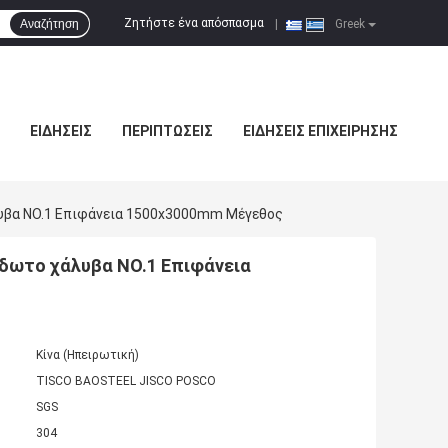
Ζητήστε ένα απόσπασμα
Αναζήτηση
|
Greek
ΕΙΔΉΣΕΙΣ
ΠΕΡΙΠΤΏΣΕΙΣ
ΕΙΔΉΣΕΙΣ ΕΠΙΧΕΊΡΗΣΗΣ
υβα NO.1 Επιφάνεια 1500x3000mm Μέγεθος
ίδωτο χάλυβα NO.1 Επιφάνεια
Κίνα (Ηπειρωτική)
TISCO BAOSTEEL JISCO POSCO
SGS
304