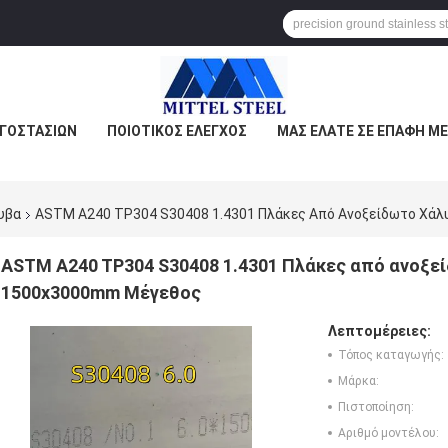
ΡΓΟΣΤΑΣΊΩΝ
ΠΟΙΟΤΙΚΌΣ ΈΛΕΓΧΟΣ
ΜΑΣ ΕΛΆΤΕ ΣΕ ΕΠΑΦΉ ΜΕ
υβα
ASTM A240 TP304 S30408 1.4301 Πλάκες Από Ανοξείδωτο Χάλ
ASTM A240 TP304 S30408 1.4301 Πλάκες από ανοξε
1500x3000mm Μέγεθος
Λεπτομέρειες:
Τόπος καταγωγής:
Μάρκα:
Πιστοποίηση:
Αριθμό μοντέλου: