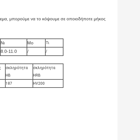
μα, μπορούμε να το κόψουμε σε οποιοδήποτε μήκος
Νι
Μo
Τι
8.0-11.0
/
/
ς
σκληρότητα
σκληρότητα
HB
HRB
187
HV200