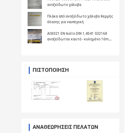
ανοξείδωτο χάλυβα
Πλάκα από ανοξείδωτο χάλυβα θερμής
έλασης για ναυπηγική
AISI321 EN πιάτο DIN 1,4541 S32168
ανοξείδωτου καυτό - κυλημένο 10mm
για το λέβητα
ΠΙΣΤΟΠΟΊΗΣΗ
ΑΝΑΘΕΩΡΉΣΕΙΣ ΠΕΛΑΤΏΝ