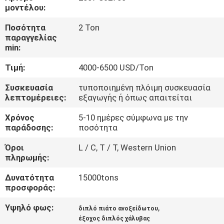
ΈΛΕΓΧΟΣ
μοντέλου:
Ποσότητα
2 Ton
ΜΑΣ
παραγγελίας
min:
ΕΛΆΤΕ
Τιμή:
4000-6500 USD/Ton
ΣΕ
ΕΠΑΦΉ
Συσκευασία
τυποποιημένη πλόιμη συσκευασία
λεπτομέρειες:
εξαγωγής ή όπως απαιτείται
ΜΕ
Χρόνος
5-10 ημέρες σύμφωνα με την
παράδοσης:
ποσότητα
ΕΙΔΉΣΕΙΣ
Όροι
L / C, T / T, Western Union
πληρωμής:
ΠΕΡΙΠΤΏΣΕΙΣ
Δυνατότητα
15000tons
προσφοράς:
COMPANY
Υψηλό φως:
,
διπλό πιάτο ανοξείδωτου
NEWS
έξοχος διπλός χάλυβας