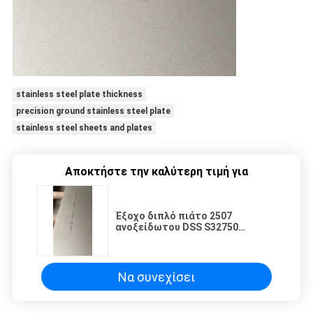
stainless steel plate thickness
precision ground stainless steel plate
stainless steel sheets and plates
Αποκτήστε την καλύτερη τιμή για
Έξοχο διπλό πιάτο 2507
ανοξείδωτου DSS S32750
μεταλλικό πιάτο SuperDuplex
πιάτων (UNS S32750)
Να συνεχίσει