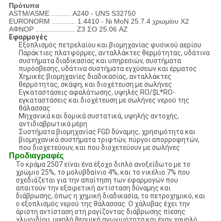
Πρότυπα
ASTM/ASME .......... A240 - UNS S32750
EURONORM ............ 1.4410 - Νι MoN 25.7.4 χρωμίου X2
ΑΦΝΟΡ .................... Z3 ΣΟ 25.06 AZ
Εφαρμογές
Εξοπλισμός πετρελαίου και βιομηχανίας φυσικού αερίου
Παράκτιες πλατφόρμες, ανταλλάκτες θερμότητας, υδάτινα
συστήματα διαδικασίας και υπηρεσιών, συστήματα
πυρόσβεσης, υδάτινα συστήματα εγχύσεων και έρματος
Χημικές βιομηχανίες διαδικασίας, ανταλλάκτες
θερμότητας, σκάφη, και διοχέτευση με σωλήνες
Εγκαταστάσεις αφαλάτωσης, υψηλές RO/$L*RO-
εγκαταστάσεις και διοχέτευση με σωλήνες νερού της
θάλασσας
Μηχανικά και δομικά συστατικά, υψηλής αντοχής,
αντιδιαβρωτικά μέρη
Συστήματα βιομηχανίας FGD δύναμης, χρησιμότητα και
βιομηχανικά συστήματα τριφτών, πύργοι απορροφητών,
που διοχετεύουν, και που διοχετεύουν με σωλήνες
Προδιαγραφές
Το κράμα 2507 είναι ένα έξοχο διπλό ανοξείδωτο με το
χρώμιο 25%, το μολυβδαίνιο 4%, και το νικέλιο 7% που
σχεδιάζεται για την απαίτηση των εφαρμογών που
απαιτούν την εξαιρετική αντίσταση δύναμης και
διάβρωσης, όπως η χημική διαδικασία, το πετροχημικό, και
ο εξοπλισμός νερού της θάλασσας. Ο χάλυβας έχει την
άριστη αντίσταση στη ραγίζοντας διάβρωσης πίεσης
χλωριδίου, υψηλή θερμική αγωγιμότητα και έναν χαμηλό