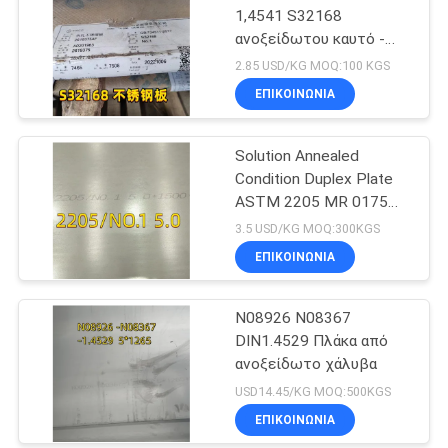
1,4541 S32168
ανοξείδωτου καυτό -
κυλημένο 10mm για το
2.85 USD/KG MOQ:100 KGS
λέβητα
ΕΠΙΚΟΙΝΩΝΙΑ
Solution Annealed
Condition Duplex Plate
ASTM 2205 MR 0175
6000 X 1500 X 6 Thk
3.5 USD/KG MOQ:300KGS
ΕΠΙΚΟΙΝΩΝΙΑ
N08926 N08367
DIN1.4529 Πλάκα από
ανοξείδωτο χάλυβα
USD14.45/KG MOQ:500KGS
ΕΠΙΚΟΙΝΩΝΙΑ