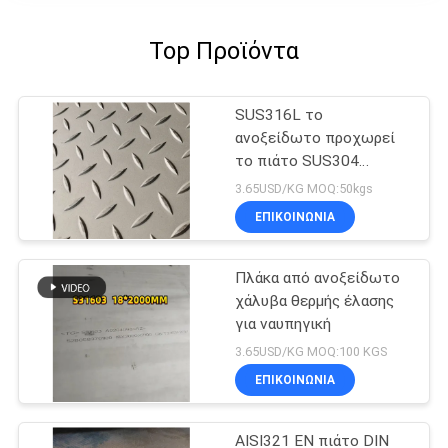
Top Προϊόντα
SUS316L το
ανοξείδωτο προχωρεί
το πιάτο SUS304
SUS316L για το δάπεδο
3.65USD/KG MOQ:50kgs
ΕΠΙΚΟΙΝΩΝΙΑ
Πλάκα από ανοξείδωτο
χάλυβα θερμής έλασης
για ναυπηγική
3.65USD/KG MOQ:100 KGS
ΕΠΙΚΟΙΝΩΝΙΑ
AISI321 EN πιάτο DIN