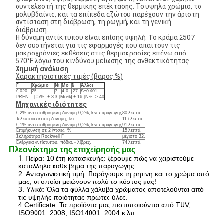
συντελεστή της θερμικής επέκτασης. Το υψηλά χρώμιο, το
μολυβδαίνιο, και τα επίπεδα αζώτου παρέχουν την άριστη
αντίσταση στη διάβρωση, τη ρωγμή, και τη γενική
διάβρωση.
Η δύναμη αντίκτυπου είναι επίσης υψηλή. Το κράμα 2507
δεν συστήνεται για τις εφαρμογές που απαιτούν τις
μακροχρόνιες εκθέσεις στις θερμοκρασίες επάνω από
570°F λόγω του κινδύνου μείωσης της ανθεκτικότητας.
Χημική ανάλυση
Χαρακτηριστικές τιμές (βάρος %)
Γ
Χρώμιο
Νι
Mo
Ν
Άλλοι
0,020
25
7
4.0
.27
S=0.001
PREN = [Cr%] + 3,3 [Mo%] + 16 [N%] ≥ 40
Μηχανικές ιδιότητες
0,2% αντισταθμισμένη δύναμη 0,2%, ksi παραγωγής
80 λεπτά.
Τελευταία εκτατή δύναμη, ksi
116 λεπτά.
0,1% αντισταθμισμένη δύναμη 0,2%, ksi παραγωγής
91 λεπτά.
Επιμήκυνση σε 2 ίντσες, %
15 λεπτά.
Σκληρότητα Rockwell Γ
μέγιστο 32.
Ενέργεια αντίκτυπου, πόδια. - λίβρες.
74 λεπτά.
Πλεονέκτημα της επιχείρησής μας
1.
Πείρα: 10 έτη κατασκευής: ξέρουμε πώς να χειριστούμε
κατάλληλα κάθε βήμα της παραγωγής.
2. Ανταγωνιστική τιμή: Παράγουμε τη ρητίνη και το χρώμα από
μας, οι οποίοι μειώνουν πολύ το κόστος μας!
3. Υλικά: Όλα τα φύλλα χάλυβα χρώματος αποτελούνται από
τις υψηλής ποιότητας πρώτες ύλες.
4.Certificate: Τα προϊόντα μας πιστοποιούνται από TUV,
ISO9001: 2008, ISO14001: 2004 κ.λπ.