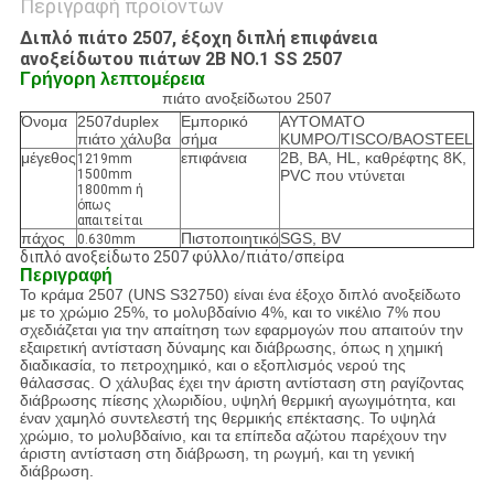
Περιγραφή προϊόντων
Διπλό πιάτο 2507, έξοχη διπλή επιφάνεια
ανοξείδωτου πιάτων 2B NO.1 SS 2507
Γρήγορη λεπτομέρεια
πιάτο ανοξείδωτου 2507
Όνομα
2507duplex
Εμπορικό
ΑΥΤΟΜΑΤΟ
πιάτο χάλυβα
σήμα
KUMPO/TISCO/BAOSTEEL
μέγεθος
επιφάνεια
2B, BA, HL, καθρέφτης 8K,
1219mm
1500mm
PVC που ντύνεται
1800mm ή
όπως
απαιτείται
πάχος
Πιστοποιητικό
SGS, BV
0.630mm
διπλό ανοξείδωτο 2507 φύλλο/πιάτο/σπείρα
Περιγραφή
Το κράμα 2507 (UNS S32750) είναι ένα έξοχο διπλό ανοξείδωτο
με το χρώμιο 25%, το μολυβδαίνιο 4%, και το νικέλιο 7% που
σχεδιάζεται για την απαίτηση των εφαρμογών που απαιτούν την
εξαιρετική αντίσταση δύναμης και διάβρωσης, όπως η χημική
διαδικασία, το πετροχημικό, και ο εξοπλισμός νερού της
θάλασσας. Ο χάλυβας έχει την άριστη αντίσταση στη ραγίζοντας
διάβρωσης πίεσης χλωριδίου, υψηλή θερμική αγωγιμότητα, και
έναν χαμηλό συντελεστή της θερμικής επέκτασης. Το υψηλά
χρώμιο, το μολυβδαίνιο, και τα επίπεδα αζώτου παρέχουν την
άριστη αντίσταση στη διάβρωση, τη ρωγμή, και τη γενική
διάβρωση.