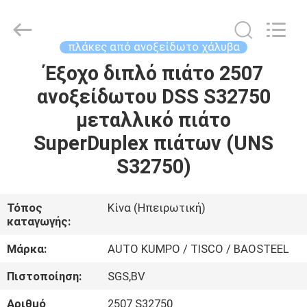
MITTEL
STEEL
INDUSTRIAL
LIMITED.
All
πλάκες από ανοξείδωτο χάλυβα
Rights
Reserved.
Έξοχο διπλό πιάτο 2507
ΣΠΊΤΙ
ανοξείδωτου DSS S32750
ΠΡΟΪΌΝΤΑ
μεταλλικό πιάτο
SuperDuplex πιάτων (UNS
ΠΕΡΊΠΟΥ
S32750)
ΕΜΕΊΣ
Τόπος
Κίνα (Ηπειρωτική)
καταγωγής:
ΓΎΡΟΣ
ΕΡΓΟΣΤΑΣΊΩΝ
Μάρκα:
AUTO KUMPO / TISCO / BAOSTEEL
Πιστοποίηση:
SGS,BV
ΠΟΙΟΤΙΚΌΣ
Αριθμό
2507 S32750