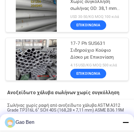
Χωρίς συγκόλληση
σωλήνας OD: 38,1 mm
Δυνατότητα σωλήνα: 3
USD 30-50/KG MOQ:100 κιλά
mm Διάστημα 6M
ΕΠΙΚΟΙΝΩΝΙΑ
17-7 Ph SUS631
Σιδηρούχιο Κούφιο
Δίσκο με Επικονίαση
4.15 USD/KG MOQ:500 κιλά
ΕΠΙΚΟΙΝΩΝΙΑ
Ανοξείδωτο χάλυβα σωλήνων χωρίς συγκόλληση
Σωλήνας χωρίς ραφή από ανοξείδωτο χάλυβα ASTM A312
Grade TP316L 6" SCH 40S (168,28 × 7,11 mm) ASME B36.19M
Gao Ben
N10276 Σωλήνας HastelloyC-276 Astm 494 Σωλήνας χωρίς
συγκόλληση Hastelloy C-276 Σωλήνας κράματος Hastelloy C-
276