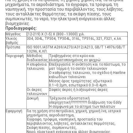
μηχανήματα, το αεροδιάστημα, το έγγραφο, τα τρόφιμα, τη
ναυπηγική, την προστασία του περιβάλλοντος, τους λέβητες,
τους ανταλλάκτες θερμότητας, τα σκάφη πίεσης, τους
συμπυκνωτές, το νερό, την ηλεκτρική ενέργεια και άλλες
βιομηχανίες.
Προδιαγραφές:
Μέγεθος
(12-219) Χ (1-5) Χ (800 - 13000) χιλ.
Υλικός
304, 304L, TP304, TP304L, 316L, TP316L, 321, F321, κ.λπ.
βαθμός
Πρότυπα
ISO 9001/ASTM A269/A270/A312/A213, GB/T 14976/GB/T
13296, Κ.ΛΠ.
Περιγραφή
Μέθοδος
Τραβηγμένος στο κρύο και
διαδικασίας
ελασματοποιημένος εν ψυχρώ
Η επιφάνεια
Επεξεργασία: Η ανόπτηση και το πάστωμα, το
τελειώνει
ματ τέρμα ή το σατέν τελειώνουν
Ο καθρέφτης τελειώνει, το σχέδιο ή Hairline
καλωδίων τελειώνει
Μέσος όρος τραχύτητας: εξωτερικό
0.1~0.2μm, εσωτερικό 0.3~0.4μm.
Οι άκρες
Σαφείς άκρες ή λοξευμένες άκρες
τελειώνουν
Δοκιμή
Τρέχουσα υδροστατική
υπερηχητική??????????? διάβρωση του Eddy
Ή σύμφωνα με το αίτημα των πελατών
Εφαρμογή
Για τη χρήση στο πετρέλαιο, χημική, χημική ίνα, ιατρικά
μηχανήματα, αεροδιάστημα,
Έγγραφο, τρόφιμα, ναυπηγική, προστασία του
περιβάλλοντος, λέβητες, ανταλλάκτες θερμότητας,
Σκάφη πίεσης, συμπυκνωτές,
Νερό, ηλεκτρική ενέργεια και άλλες βιομηχανίες.