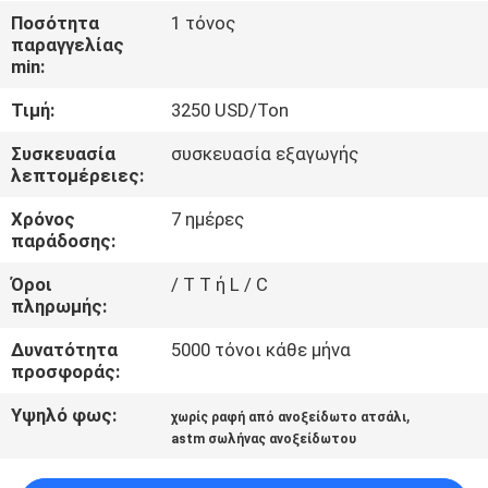
ΈΛΕΓΧΟΣ
Ποσότητα
1 τόνος
παραγγελίας
min:
ΜΑΣ
Τιμή:
3250 USD/Ton
ΕΛΆΤΕ
ΣΕ
Συσκευασία
συσκευασία εξαγωγής
λεπτομέρειες:
ΕΠΑΦΉ
Χρόνος
7 ημέρες
ΜΕ
παράδοσης:
Όροι
/ T T ή L / C
ΕΙΔΉΣΕΙΣ
πληρωμής:
Δυνατότητα
5000 τόνοι κάθε μήνα
ΠΕΡΙΠΤΏΣΕΙΣ
προσφοράς:
Υψηλό φως:
,
χωρίς ραφή από ανοξείδωτο ατσάλι
COMPANY
astm σωλήνας ανοξείδωτου
NEWS