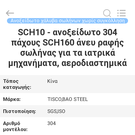
MITTEL
STEEL
INDUSTRIAL
LIMITED.
All
Ανοξείδωτο χάλυβα σωλήνων χωρίς συγκόλληση
Rights
Reserved.
SCH10 - ανοξείδωτο 304
ΣΠΊΤΙ
πάχους SCH160 άνευ ραφής
ΠΡΟΪΌΝΤΑ
σωλήνας για τα ιατρικά
μηχανήματα, αεροδιαστημικά
ΠΕΡΊΠΟΥ
ΕΜΕΊΣ
Τόπος
Κίνα
καταγωγής:
ΓΎΡΟΣ
Μάρκα:
TISCO,BAO STEEL
ΕΡΓΟΣΤΑΣΊΩΝ
Πιστοποίηση:
SGS,ISO
Αριθμό
304
ΠΟΙΟΤΙΚΌΣ
μοντέλου: