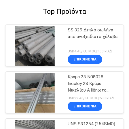
Top Προϊόντα
SS 329 Διπλό σωλήνα
από ανοξείδωτο χάλυβα
USD4.45/KG MOQ:100 κιλά
ΕΠΙΚΟΙΝΩΝΙΑ
Κράμα 28 N08028
Incoloy 28 Κράμα
Νικελίου Α liềnωτο
Σωλήνα Με
USD22.45/KG MOQ:500 κιλά
Πιστοποιητικό EN10204
ΕΠΙΚΟΙΝΩΝΙΑ
3.1
UNS S31254 (254SMO)