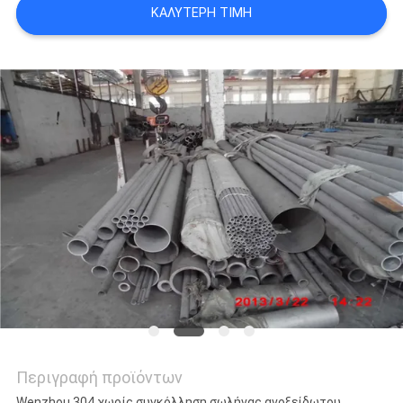
ΚΑΛΎΤΕΡΗ ΤΙΜΉ
SITEMAP
PRIVACY
POLICY
Περιγραφή προϊόντων
Wenzhou 304 χωρίς συγκόλληση σωλήνας ανοξείδωτου