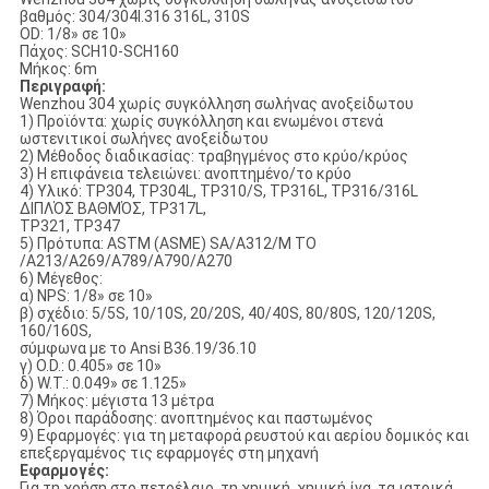
βαθμός: 304/304l.316 316L, 310S
OD: 1/8» σε 10»
Πάχος: SCH10-SCH160
Μήκος: 6m
Περιγραφή:
Wenzhou 304 χωρίς συγκόλληση σωλήνας ανοξείδωτου
1) Προϊόντα: χωρίς συγκόλληση και ενωμένοι στενά
ωστενιτικοί σωλήνες ανοξείδωτου
2) Μέθοδος διαδικασίας: τραβηγμένος στο κρύο/κρύος
3) Η επιφάνεια τελειώνει: ανοπτημένο/το κρύο
4) Υλικό: TP304, TP304L, TP310/S, TP316L, TP316/316L
ΔΙΠΛΌΣ ΒΑΘΜΌΣ, TP317L,
TP321, TP347
5) Πρότυπα: ASTM (ASME) SA/A312/Μ ΤΟ
/A213/A269/A789/A790/A270
6) Μέγεθος:
α) NPS: 1/8» σε 10»
β) σχέδιο: 5/5S, 10/10S, 20/20S, 40/40S, 80/80S, 120/120S,
160/160S,
σύμφωνα με το Ansi B36.19/36.10
γ) O.D.: 0.405» σε 10»
δ) W.T.: 0.049» σε 1.125»
7) Μήκος: μέγιστα 13 μέτρα
8) Όροι παράδοσης: ανοπτημένος και παστωμένος
9) Εφαρμογές: για τη μεταφορά ρευστού και αερίου δομικός και
επεξεργαμένος τις εφαρμογές στη μηχανή
Εφαρμογές:
Για τη χρήση στο πετρέλαιο, τη χημική, χημική ίνα, τα ιατρικά